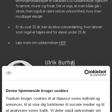
terminalmedarbejder er såkaldte EUD-uddannelser, ligesom
fx tømrer, murer og frisør. Det vil sige, at man både går i
skole, men også er i lære ved en virksomhed, hvor man
modtager elevløn.
Er du over 25 år, kan du blive voksenlærling, hvor lønnen
som regel er højere end for elever under 25 år.
Læs mere om uddannelsen
HER
Ulrik Burhøj
Jepsen
Kommunikation- og
marketing
PR-ansvarlig
Denne hjemmeside bruger cookies
M
5052 9687
Tradium bruger cookies til at tilpasse vores indhold og
E
ubj@tradium.dk
annoncer, til at vise dig funktioner til sociale medier og til
A
Vester Allé 26, 8900
at analysere vores trafik. Vi deler også oplysninger om
Randers