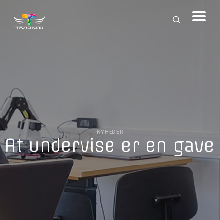
NYHEDER
At undervise er en gave