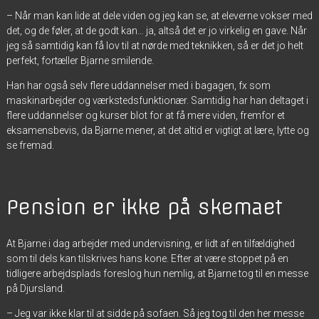
– Når man kan lide at dele viden og jeg kan se, at eleverne vokser med
det, og de føler, at de godt kan… ja, altså det er jo virkelig en gave. Når
jeg så samtidig kan få lov til at nørde med teknikken, så er det jo helt
perfekt, fortæller Bjarne smilende.
Han har også selv flere uddannelser med i bagagen, fx som
maskinarbejder og værkstedsfunktionær. Samtidig har han deltaget i
flere uddannelser og kurser blot for at få mere viden, fremfor et
eksamensbevis, da Bjarne mener, at det altid er vigtigt at lære, lytte og
se fremad.
Pension er ikke på skemaet
At Bjarne i dag arbejder med undervisning, er lidt af en tilfældighed
som til dels kan tilskrives hans kone. Efter at være stoppet på en
tidligere arbejdsplads foreslog hun nemlig, at Bjarne tog til en messe
på Djursland.
– Jeg var ikke klar til at sidde på sofaen. Så jeg tog til den her messe