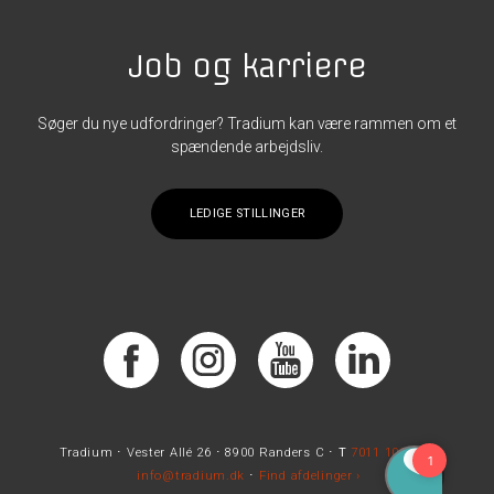
Job og karriere
Søger du nye udfordringer? Tradium kan være rammen om et
spændende arbejdsliv.
LEDIGE STILLINGER
Tradium ⋅ Vester Allé 26 ⋅ 8900 Randers C ⋅
T
7011 1010
⋅
E
info@tradium.dk
⋅
Find afdelinger