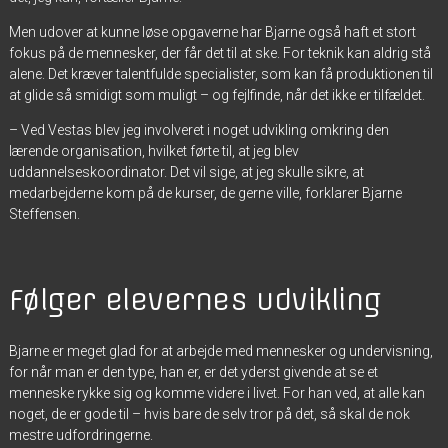
Men udover at kunne løse opgaverne har Bjarne også haft et stort
fokus på de mennesker, der får det til at ske. For teknik kan aldrig stå
alene. Det kræver talentfulde specialister, som kan få produktionen til
at glide så smidigt som muligt – og fejlfinde, når det ikke er tilfældet.
– Ved Vestas blev jeg involveret i noget udvikling omkring den
lærende organisation, hvilket førte til, at jeg blev
uddannelseskoordinator. Det vil sige, at jeg skulle sikre, at
medarbejderne kom på de kurser, de gerne ville, forklarer Bjarne
Steffensen.
Følger elevernes udvikling
Bjarne er meget glad for at arbejde med mennesker og undervisning,
for når man er den type, han er, er det yderst givende at se et
menneske rykke sig og komme videre i livet. For han ved, at alle kan
noget, de er gode til – hvis bare de selv tror på det, så skal de nok
mestre udfordringerne.