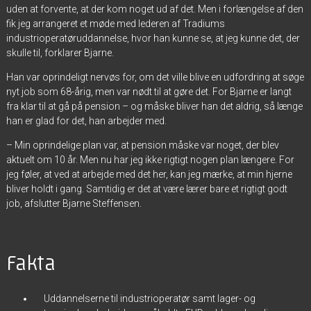
uden at forvente, at der kom noget ud af det. Men i forlængelse af den
fik jeg arrangeret et møde med lederen af Tradiums
industrioperatøruddannelse, hvor han kunne se, at jeg kunne det, der
skulle til, forklarer Bjarne.
Han var oprindeligt nervøs for, om det ville blive en udfordring at søge
nyt job som 68-årig, men var nødt til at gøre det. For Bjarne er langt
fra klar til at gå på pension – og måske bliver han det aldrig, så længe
han er glad for det, han arbejder med.
– Min oprindelige plan var, at pension måske var noget, der blev
aktuelt om 10 år. Men nu har jeg ikke rigtigt nogen plan længere. For
jeg føler, at ved at arbejde med det her, kan jeg mærke, at min hjerne
bliver holdt i gang. Samtidig er det at være lærer bare et rigtigt godt
job, afslutter Bjarne Steffensen.
Fakta
Uddannelserne til industrioperatør samt lager- og