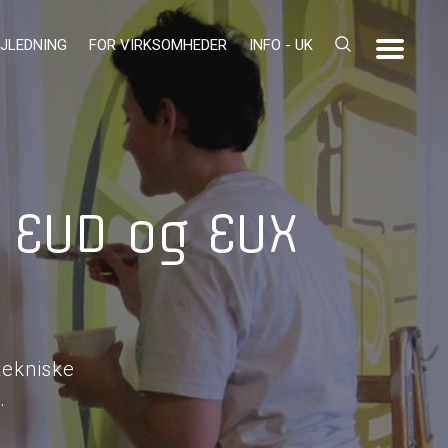
JLEDNING
FOR VIRKSOMHEDER
INFO - UK
å EUD og EUX
tekniske
.