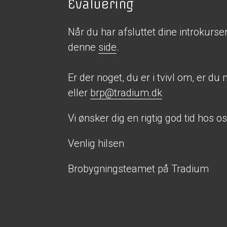
Evaluering
Når du har afsluttet dine introkurse
denne
side
.
Er der noget, du er i tvivl om, er d
eller
brp@tradium.dk
Vi ønsker dig en rigtig god tid hos 
Venlig hilsen
Brobygningsteamet på Tradium