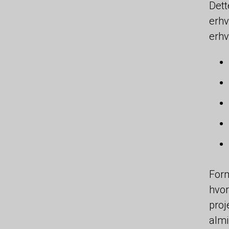
Dett
erhv
erhv
Form
hvor
proj
almi