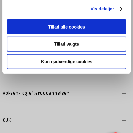
Læs mere
Kl. 12.30-
Vis detaljer
17.00
Vester Alle 26 / 8900 Randers /
Danmark
Tillad alle cookies
Erhvervsuddannelser
Tillad valgte
Kun nødvendige cookies
Gymnasielle uddannelser
Voksen- og efteruddannelser
EUX