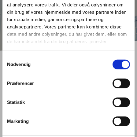
at analysere vores trafik. Vi deler også oplysninger om
din brug af vores hjemmeside med vores partnere inden
for sociale medier, gannonceringspartnere og
analysepartnere. Vores partnere kan kombinere disse
data med andre oplysninger, du har givet dem, eller som
de har indsamlet fra din brug af deres tjenester.
Samtykkevalg
Nødvendig
Præferencer
Event kalender
Statistik
12
NOVEMBER
Kl. 12.30-17.00
Marketing
Åbent Hus på Fodterapeutskolen
Besøg vores uddannelse i Randers. Hør om mulighederne, og bliv
klogere på dit valg.