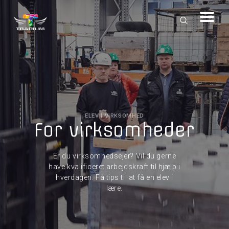
ELEV I VIRKSOMHED
For virksomheder
Er du virksomhedsejer? Vil du gerne
have kvalificeret arbejdskraft til hjælp i
hverdagen. Få tips til at få en elev i
lære.