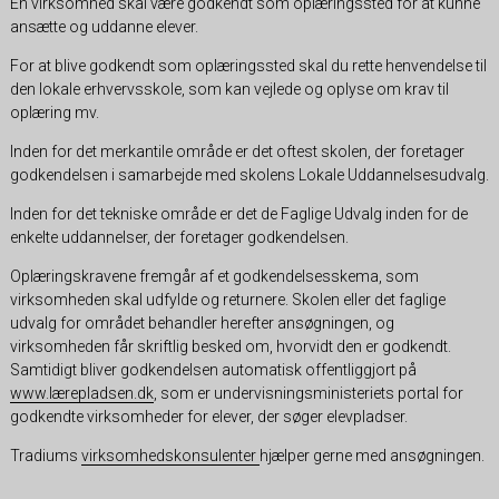
En virksomhed skal være godkendt som oplæringssted for at kunne
ansætte og uddanne elever.
For at blive godkendt som oplæringssted skal du rette henvendelse til
den lokale erhvervsskole, som kan vejlede og oplyse om krav til
oplæring mv.
Inden for det merkantile område er det oftest skolen, der foretager
godkendelsen i samarbejde med skolens Lokale Uddannelsesudvalg.
Inden for det tekniske område er det de Faglige Udvalg inden for de
enkelte uddannelser, der foretager godkendelsen.
Oplæringskravene fremgår af et godkendelsesskema, som
virksomheden skal udfylde og returnere. Skolen eller det faglige
udvalg for området behandler herefter ansøgningen, og
virksomheden får skriftlig besked om, hvorvidt den er godkendt.
Samtidigt bliver godkendelsen automatisk offentliggjort på
www.lærepladsen.dk
, som er undervisningsministeriets portal for
godkendte virksomheder for elever, der søger elevpladser.
Tradiums
virksomhedskonsulenter
hjælper gerne med ansøgningen.