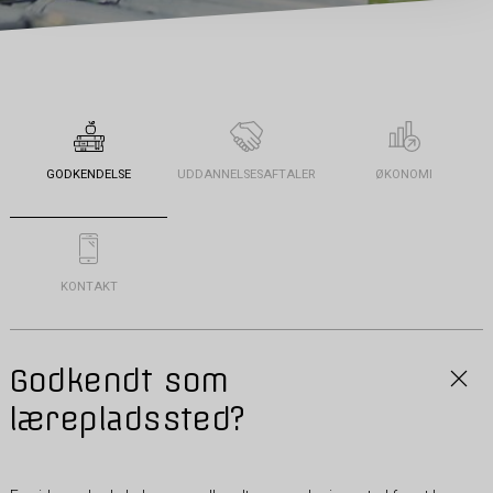
GODKENDELSE
UDDANNELSESAFTALER
ØKONOMI
KONTAKT
Godkendt som
lærepladssted?