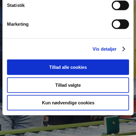
Statistik
INFORMATION
Tips til
Marketing
ansættelse af
elever
Vis detaljer
Tillad alle cookies
KONTAKT KONSULENT
Tillad valgte
Kun nødvendige cookies