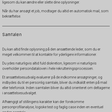
ligesom du kan ændre eller slette dine oplysninger.
Når du har ansøgt et job, modtager du altid en automatisk mail, som
bekræftelse.
Samtalen
Du kan altid finde oplysning på den ansættende leder, som du er
meget velkommen til at kontakte for yderligere informationer.
Du ydes naturligvis altid fuld diskretion, ligesom vi naturligvis
overholder persondataloven i hele rekrutteringsprocessen.
Et ansættelsesudvalg evaluerer på de indkomne ansøgninger, og
indbydes du til en personlig samtale, bliver du indkaldt enten på mail
eller telefonisk. Inden samtalen bliver du altid orienteret om deltagerne
i ansættelsesudvalget.
Afhængigt af stillingens karakter kan der forekomme
personprofilanalyse, logiske test og faglig case inden en eventuel