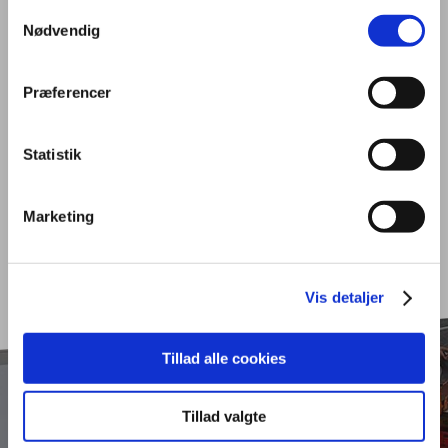
Samtykkevalg
ansøgninger
Nødvendig
Præferencer
Tilmeld dig jobagent
Statistik
Kvalifikationskrav
Marketing
Vis detaljer
Tillad alle cookies
Tillad valgte