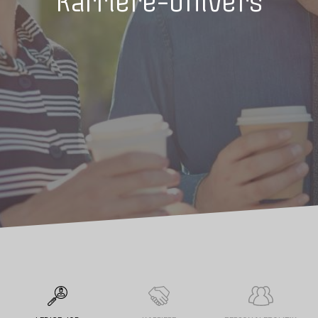
Karriere-univers
højt kvalitetsniveau.
Områdets største uddannelsesinstitution
Tradium er områdets største uddannelsesinstitution med ca. 2.800
årselever, og et nært samarbejde med områdets øvrige
uddannelsesinstitutioner, virksomheder og kommuner. Skolen
deltager i netværkssamarbejde med Østjyske Erhvervsskoler, er en
del af VEU Center Midtøst og har samarbejde med en række
uddannelsesinstitutioner om udviklingsarbejde og bedre
uddannelsesdækning.
Har du fået lyst til at vide mere om Tradium, kan du orientere dig i
vores karriere-univers, på hjemmesiden i øvrigt samt på de sociale
medier.
Måske vil du reflektere på de løbende stillingsopslags, som skolen
foretager? Der er også mulighed for at sende en uopfordret
ansøgning.
Hvis du på et tidspunkt kommer ombord på Tradium som ny
medarbejder, vil vi glæde os til at byde dig velkommen.