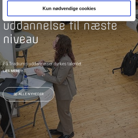
NYHEDER
Elever tager deres
Kun nødvendige cookies
uddannelse til næste
niveau
På Tradiums uddannelser dyrkes talentet
LÆS MERE
SE ALLE NYHEDER