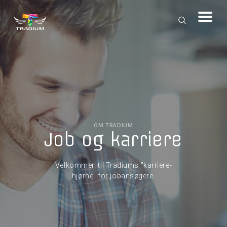
OM TRADIUM
Job og karriere
Velkommen til Tradiums "karriere-
hjørne" for jobansøgere.