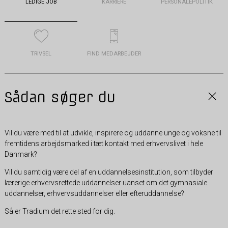
LEDIGE JOB
KARRIERE
PERSONALEPOLITIK
TRIVSEL
FIND MEDARBEJDER
Sådan søger du
Vil du være med til at udvikle, inspirere og uddanne unge og voksne til
fremtidens arbejdsmarked i tæt kontakt med erhvervslivet i hele
Danmark?
Vil du samtidig være del af en uddannelsesinstitution, som tilbyder
lærerige erhvervsrettede uddannelser uanset om det gymnasiale
uddannelser, erhvervsuddannelser eller efteruddannelse?
Så er Tradium det rette sted for dig.