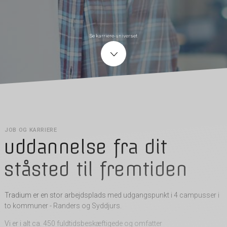
Se karriere-universet
JOB OG KARRIERE
uddannelse fra dit
ståsted til fremtiden
Tradium er en stor arbejdsplads med udgangspunkt i 4 campusser i
to kommuner - Randers og Syddjurs.
Vi er i alt ca. 450 fuldtidsbeskæftigede og omfatter