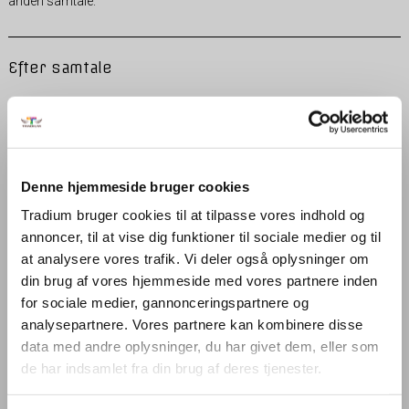
anden samtale.
Efter samtale
Efter samtalen evaluerer ansættelsesudvalget ansøgerne på
baggrund af de faglige kompetencer, personlige kompetencer samt
kravene i jobbet.
Denne hjemmeside bruger cookies
Ansøgere som er til samtale får et personligt telefonisk svar og
øvrige modtager en mail med afslag.
Tradium bruger cookies til at tilpasse vores indhold og
annoncer, til at vise dig funktioner til sociale medier og til
at analysere vores trafik. Vi deler også oplysninger om
din brug af vores hjemmeside med vores partnere inden
Søg ledige stillinger
for sociale medier, gannonceringspartnere og
analysepartnere. Vores partnere kan kombinere disse
data med andre oplysninger, du har givet dem, eller som
de har indsamlet fra din brug af deres tjenester.
Uopfordrede