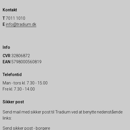
Kontakt
T
7011 1010
E
info@tradium.dk
Info
CVR
32806872
EAN
5798000560819
Telefontid
Man - tors kl. 7.30 - 15.00
Fre kl. 7.30 - 14.00
Sikker post
Send mail med sikker post til Tradium ved at benytte nedenstående
links:
Send sikker post - borgere