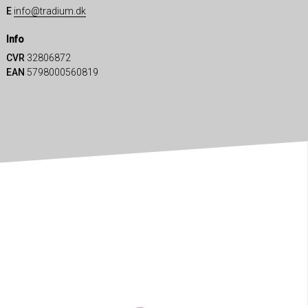
E
info@tradium.dk
Info
CVR
32806872
EAN
5798000560819