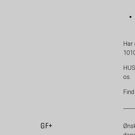
Har 
1010
HUSK
os.
Find
GF+
Ønsk
dans