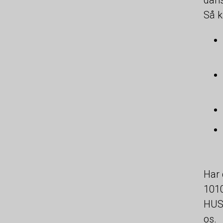
Så k
Har 
1010
HUSK
os.