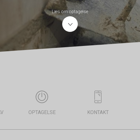
Læs om optagelse
AV
OPTAGELSE
KONTAKT