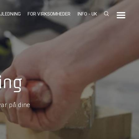
JLEDNING
FOR VIRKSOMHEDER
INFO - UK
ing
ar på dine