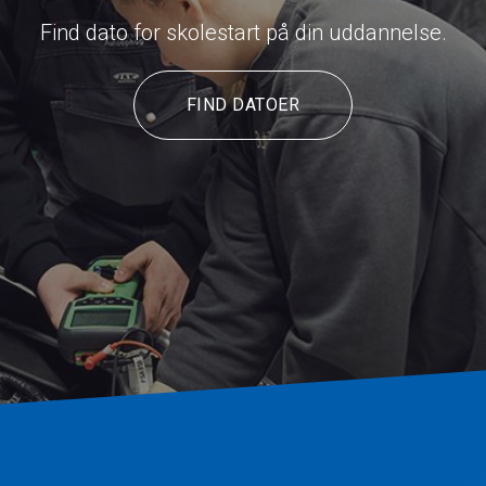
Find dato for skolestart på din uddannelse.
FIND DATOER