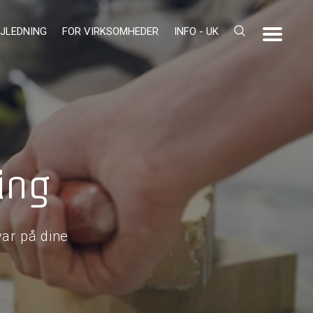
JLEDNING
FOR VIRKSOMHEDER
INFO - UK
ing
ar på dine