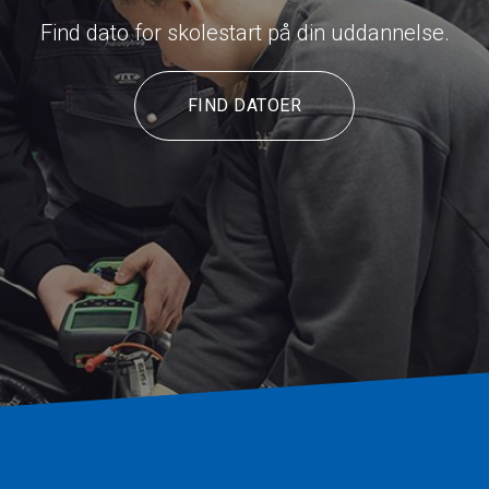
Find dato for skolestart på din uddannelse.
FIND DATOER