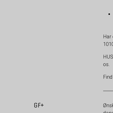
Har 
1010
HUSK
os.
Find
GF+
Ønsk
dans