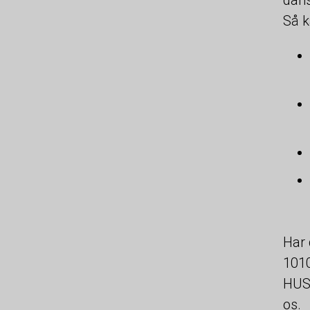
Så k
Har 
1010
HUSK
os.