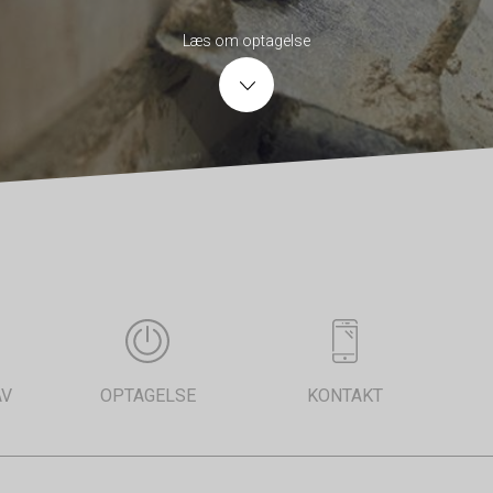
Læs om optagelse
AV
OPTAGELSE
KONTAKT