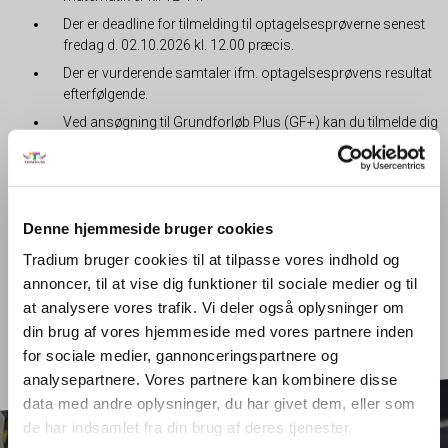
Der er deadline for tilmelding til optagelsesprøverne senest
fredag d. 02.10.2026 kl. 12.00 præcis.
Der er vurderende samtaler ifm. optagelsesprøvens resultat
efterfølgende.
Ved ansøgning til Grundforløb Plus (GF+) kan du tilmelde dig
i ansøgningen på optagelse.dk.
Har du spørgsmål, er du altid velkommen til at kontakte Tradiums
vejledere. Ring på 7011 1010 og spørg efter en vejleder.
HUSK: Du skal være tilmeldt en uddannelse på Tradium for at gå til
Denne hjemmeside bruger cookies
optagelsesprøve hos os.
Tradium bruger cookies til at tilpasse vores indhold og
annoncer, til at vise dig funktioner til sociale medier og til
at analysere vores trafik. Vi deler også oplysninger om
din brug af vores hjemmeside med vores partnere inden
for sociale medier, gannonceringspartnere og
analysepartnere. Vores partnere kan kombinere disse
data med andre oplysninger, du har givet dem, eller som
de har indsamlet fra din brug af deres tjenester.