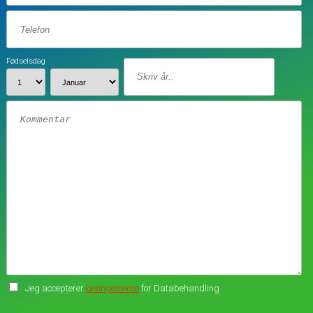
Fødselsdag
Jeg accepterer
betingelserne
for Databehandling