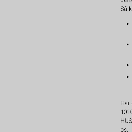
Så k
Har 
1010
HUSK
os.