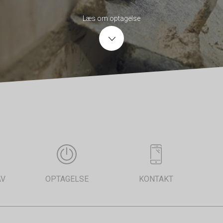
Læs om optagelse
AV
OPTAGELSE
KONTAKT