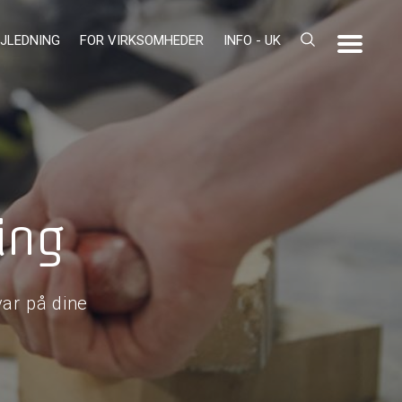
JLEDNING
FOR VIRKSOMHEDER
INFO - UK
ing
ar på dine