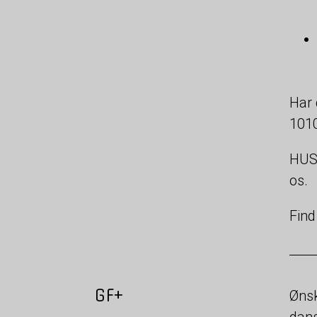
Har 
1010
HUSK
os.
Find
GF+
Ønsk
dans