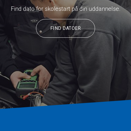
Find dato for skolestart på din uddannelse.
FIND DATOER