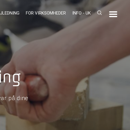
JLEDNING
FOR VIRKSOMHEDER
INFO - UK
ing
ar på dine