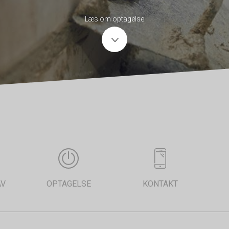
Læs om optagelse
AV
OPTAGELSE
KONTAKT