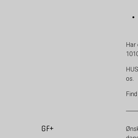
Har 
1010
HUSK
os.
Find
GF+
Ønsk
dans