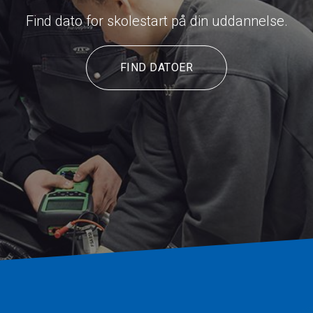
Find dato for skolestart på din uddannelse.
FIND DATOER