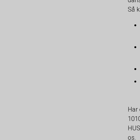
Så k
Har 
1010
HUSK
os.