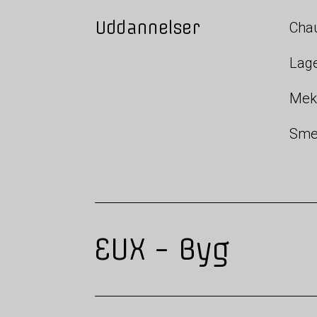
Uddannelser
Chau
Lage
Mek
Sme
EUX - Byg