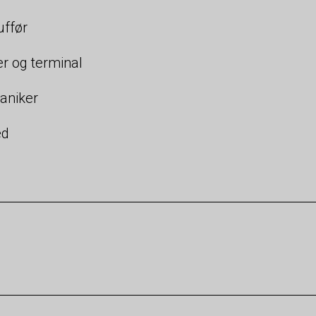
ffør
r og terminal
aniker
d