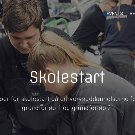
EVENTS
VE
Skolestart
toer for skolestart på erhvervsuddannelserne fo
grundforløb 1 og grundforløb 2.