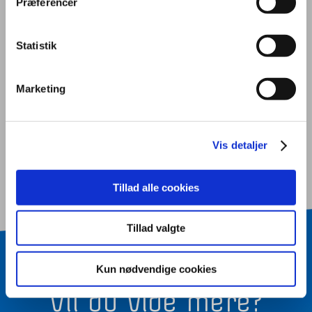
Butik og E-handel
Præferencer
Statistik
EUX - handel og butik
Marketing
EUX - kontor og finans
Vis detaljer
Tillad alle cookies
Tillad valgte
Kun nødvendige cookies
BLIV KONTAKTET
Vil du vide mere?