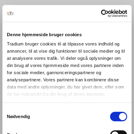
Uddannelser
Ernæringsassistent
Denne hjemmeside bruger cookies
Gastronom
Tradium bruger cookies til at tilpasse vores indhold og
Tjener
annoncer, til at vise dig funktioner til sociale medier og til
at analysere vores trafik. Vi deler også oplysninger om
din brug af vores hjemmeside med vores partnere inden
for sociale medier, gannonceringspartnere og
EUX - Tek
analysepartnere. Vores partnere kan kombinere disse
data med andre oplysninger, du har givet dem, eller som
de har indsamlet fra din brug af deres tjenester.
Business to Business
Samtykkevalg
Nødvendig