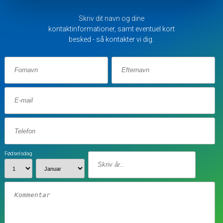
Skriv dit navn og dine
kontaktinformationer, samt eventuel kort
besked - så kontakter vi dig.
Fødselsdag