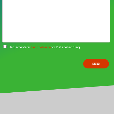
Jeg accepterer
betingelserne
for Databehandling