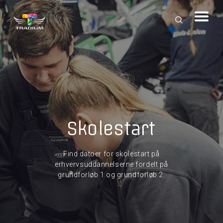
Skolestart
Find datoer for skolestart på
erhvervsuddannelserne fordelt på
grundforløb 1 og grundforløb 2.