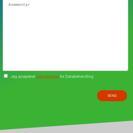
Jeg accepterer
betingelserne
for Databehandling