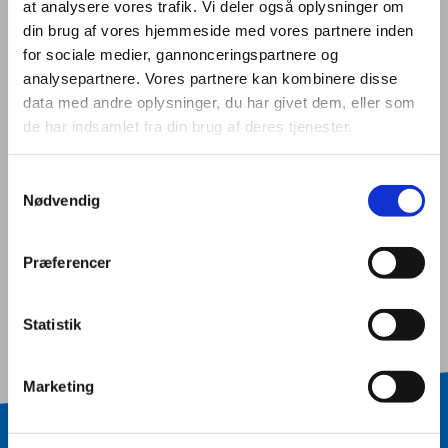
at analysere vores trafik. Vi deler også oplysninger om
din brug af vores hjemmeside med vores partnere inden
for sociale medier, gannonceringspartnere og
Butik og E-handel
analysepartnere. Vores partnere kan kombinere disse
data med andre oplysninger, du har givet dem, eller som
de har indsamlet fra din brug af deres tjenester.
EUX - handel og butik
Samtykkevalg
Nødvendig
EUX - kontor og finans
Præferencer
Statistik
Marketing