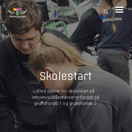
Skolestart
Find datoer for skolestart på
erhvervsuddannelserne fordelt på
grundforløb 1 og grundforløb 2.