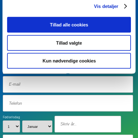
Vis detaljer
BLIV KONTAKTET
Vil du vide mere?
Tillad alle cookies
Skriv dit navn og dine
kontaktinformationer, samt eventuel kort
Tillad valgte
besked - så kontakter vi dig.
Kun nødvendige cookies
Fødselsdag