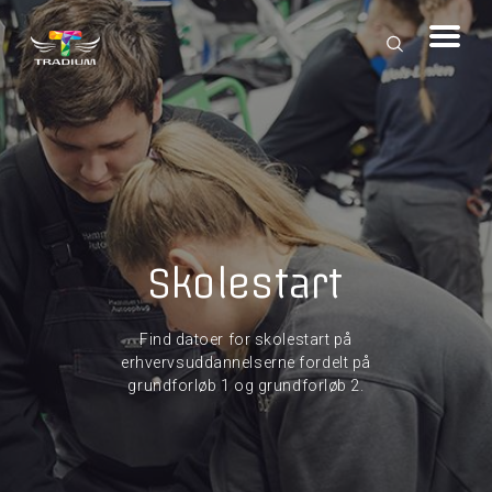
Skolestart
Find datoer for skolestart på
erhvervsuddannelserne fordelt på
grundforløb 1 og grundforløb 2.