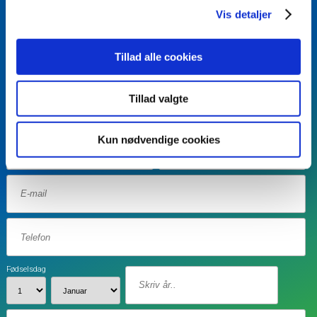
Vis detaljer
BLIV KONTAKTET
Vil du vide mere?
Tillad alle cookies
Skriv dit navn og dine
kontaktinformationer, samt eventuel kort
Tillad valgte
besked - så kontakter vi dig.
Kun nødvendige cookies
Fødselsdag