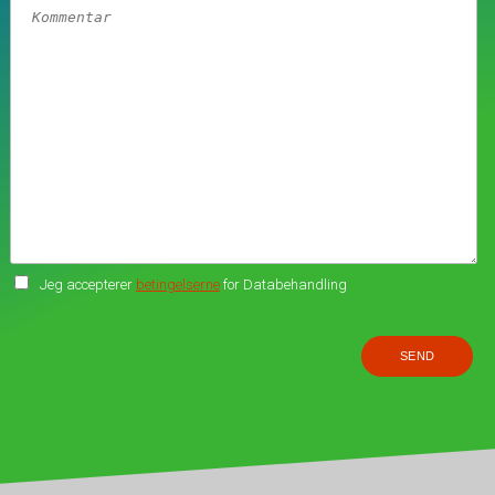
Jeg accepterer
betingelserne
for Databehandling