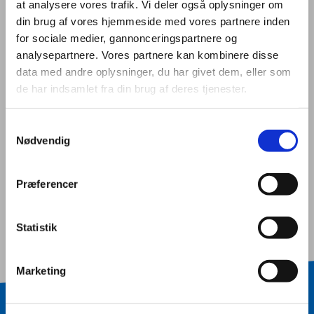
at analysere vores trafik. Vi deler også oplysninger om
din brug af vores hjemmeside med vores partnere inden
for sociale medier, gannonceringspartnere og
Butik og E-handel
analysepartnere. Vores partnere kan kombinere disse
data med andre oplysninger, du har givet dem, eller som
de har indsamlet fra din brug af deres tjenester.
EUX - handel og butik
Samtykkevalg
Nødvendig
EUX - kontor og finans
Præferencer
Statistik
Marketing