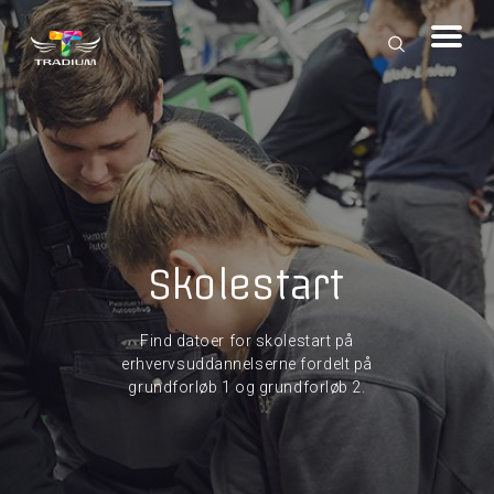
Skolestart
Find datoer for skolestart på
erhvervsuddannelserne fordelt på
grundforløb 1 og grundforløb 2.