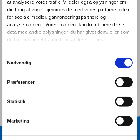
at analysere vores trafik. Vi deler også oplysninger om
din brug af vores hjemmeside med vores partnere inden
for sociale medier, gannonceringspartnere og
Butik og E-handel
analysepartnere. Vores partnere kan kombinere disse
data med andre oplysninger, du har givet dem, eller som
de har indsamlet fra din brug af deres tjenester.
EUX - handel og butik
Samtykkevalg
Nødvendig
EUX - kontor og finans
Præferencer
Statistik
Marketing