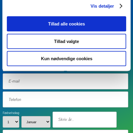
Vis detaljer
BLIV KONTAKTET
Vil du vide mere?
Tillad alle cookies
Skriv dit navn og dine
kontaktinformationer, samt eventuel kort
Tillad valgte
besked - så kontakter vi dig.
Kun nødvendige cookies
Fødselsdag