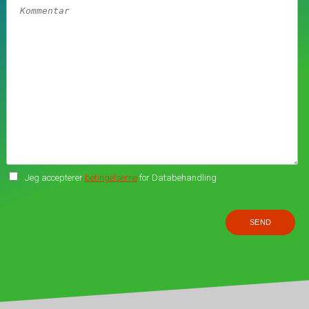
Jeg accepterer
betingelserne
for Databehandling