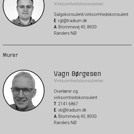
Virksomhedskonsulenter
Salgskonsulent/virksomhedskonsulent
E
rgt@tradium.dk
A
Blommevej 40, 8930
Randers NØ
Murer
Vagn Børgesen
Virksomhedskonsulenter
Overlærer og
virksomhedskonsulent
T
2141 6867
E
vb@tradium.dk
A
Blommevej 40, 8930
Randers NØ