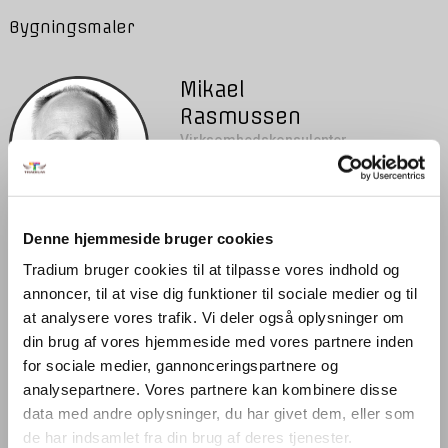
Bygningsmaler
Mikael
Rasmussen
Virksomhedskonsulenter
Virksomhedskonsulent
T
2522 9668
E
mir@tradium.dk
Denne hjemmeside bruger cookies
A
Blommevej 40, 8930
Randers NØ
Tradium bruger cookies til at tilpasse vores indhold og
annoncer, til at vise dig funktioner til sociale medier og til
at analysere vores trafik. Vi deler også oplysninger om
Detailhandel, handel og kontor
din brug af vores hjemmeside med vores partnere inden
for sociale medier, gannonceringspartnere og
analysepartnere. Vores partnere kan kombinere disse
Jeanette Sloth
data med andre oplysninger, du har givet dem, eller som
Gosvig
de har indsamlet fra din brug af deres tjenester.
Virksomhedskonsulenter