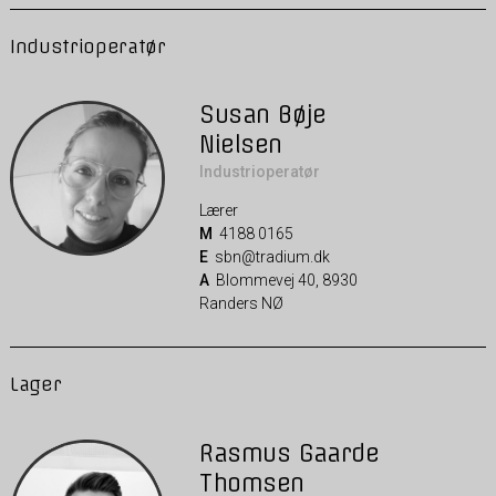
Industrioperatør
Susan Bøje
Nielsen
Industrioperatør
Lærer
M
4188 0165
E
sbn@tradium.dk
A
Blommevej 40, 8930
Randers NØ
Lager
Rasmus Gaarde
Thomsen