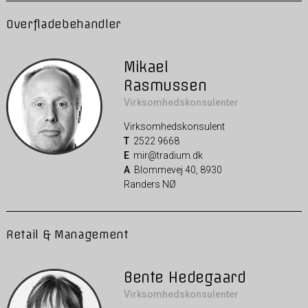
Overfladebehandler
Mikael
Rasmussen
Virksomhedskonsulenter
Virksomhedskonsulent
T
2522 9668
E
mir@tradium.dk
A
Blommevej 40, 8930
Randers NØ
Retail & Management
Bente Hedegaard
Virksomhedskonsulenter