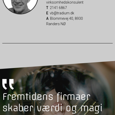
virksomhedskonsulent
T
2141 6867
E
vb@tradium.dk
A
Blommevej 40, 8930
Randers NØ
Fremtidens firmaer
skaber værdi og magi