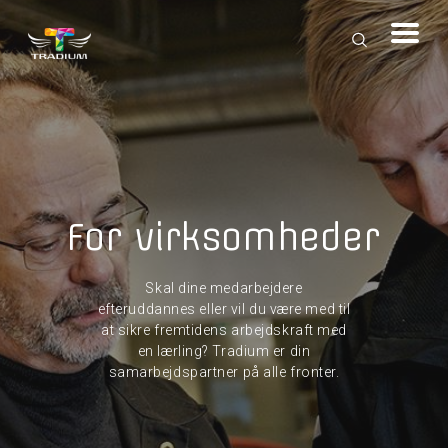
For virksomheder
Skal dine medarbejdere
efteruddannes eller vil du være med til
at sikre fremtidens arbejdskraft med
en lærling? Tradium er din
samarbejdspartner på alle fronter.