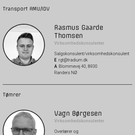
Transport AMU/IDV
Rasmus Gaarde
Thomsen
Virksomhedskonsulenter
Salgskonsulent/virksomhedskonsulent
E
rgt@tradium.dk
A
Blommevej 40, 8930
Randers NØ
Tømrer
Vagn Børgesen
Virksomhedskonsulenter
Overlærer og