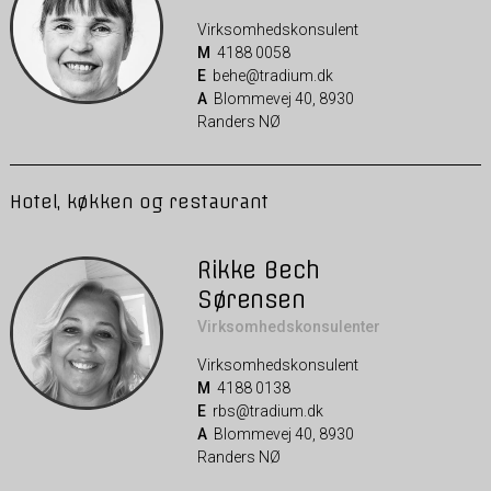
Virksomhedskonsulent
M
4188 0058
E
behe@tradium.dk
A
Blommevej 40, 8930
Randers NØ
Hotel, køkken og restaurant
Rikke Bech
Sørensen
Virksomhedskonsulenter
Virksomhedskonsulent
M
4188 0138
E
rbs@tradium.dk
A
Blommevej 40, 8930
Randers NØ