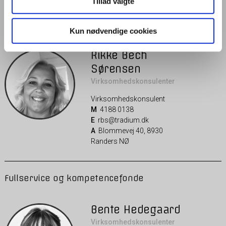
Tillad valgte
Frisør
Kun nødvendige cookies
Rikke Bech
Sørensen
Virksomhedskonsulenter
Virksomhedskonsulent
M
4188 0138
E
rbs@tradium.dk
A
Blommevej 40, 8930
Randers NØ
Fullservice og kompetencefonde
Bente Hedegaard
Virksomhedskonsulenter