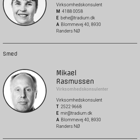
Virksomhedskonsulent
M
4188 0058
E
behe@tradium.dk
A
Blommevej 40, 8930
Randers NØ
Smed
Mikael
Rasmussen
Virksomhedskonsulenter
Virksomhedskonsulent
T
2522 9668
E
mir@tradium.dk
A
Blommevej 40, 8930
Randers NØ