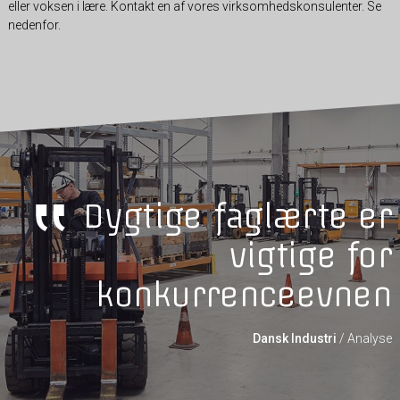
eller voksen i lære. Kontakt en af vores virksomhedskonsulenter. Se
nedenfor.
Dygtige faglærte er
vigtige for
konkurrenceevnen
Dansk Industri
/
Analyse