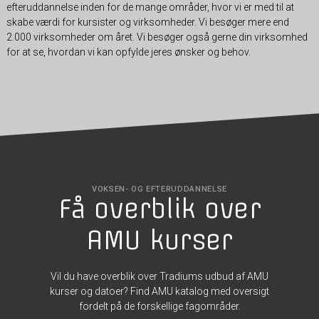
efteruddannelse inden for de mange områder, hvor vi er med til at
skabe værdi for kursister og virksomheder. Vi besøger mere end
2.000 virksomheder om året. Vi besøger også gerne din virksomhed
for at se, hvordan vi kan opfylde jeres ønsker og behov.
VOKSEN- OG EFTERUDDANNELSE
Få overblik over
AMU kurser
Vil du have overblik over Tradiums udbud af AMU
kurser og datoer? Find AMU katalog med oversigt
fordelt på de forskellige fagområder.