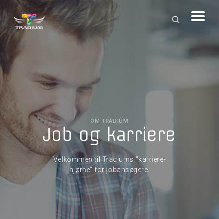
OM TRADIUM
Job og karriere
Velkommen til Tradiums "karriere-
hjørne" for jobansøgere.