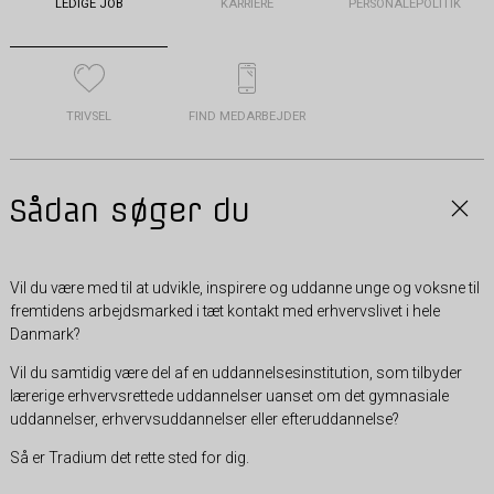
LEDIGE JOB
KARRIERE
PERSONALEPOLITIK
TRIVSEL
FIND MEDARBEJDER
Sådan søger du
Vil du være med til at udvikle, inspirere og uddanne unge og voksne til
fremtidens arbejdsmarked i tæt kontakt med erhvervslivet i hele
Danmark?
Vil du samtidig være del af en uddannelsesinstitution, som tilbyder
lærerige erhvervsrettede uddannelser uanset om det gymnasiale
uddannelser, erhvervsuddannelser eller efteruddannelse?
Så er Tradium det rette sted for dig.