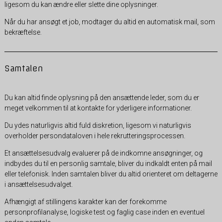
ligesom du kan ændre eller slette dine oplysninger.
Når du har ansøgt et job, modtager du altid en automatisk mail, som
bekræftelse.
Samtalen
Du kan altid finde oplysning på den ansættende leder, som du er
meget velkommen til at kontakte for yderligere informationer.
Du ydes naturligvis altid fuld diskretion, ligesom vi naturligvis
overholder persondataloven i hele rekrutteringsprocessen.
Et ansættelsesudvalg evaluerer på de indkomne ansøgninger, og
indbydes du til en personlig samtale, bliver du indkaldt enten på mail
eller telefonisk. Inden samtalen bliver du altid orienteret om deltagerne
i ansættelsesudvalget.
Afhængigt af stillingens karakter kan der forekomme
personprofilanalyse, logiske test og faglig case inden en eventuel