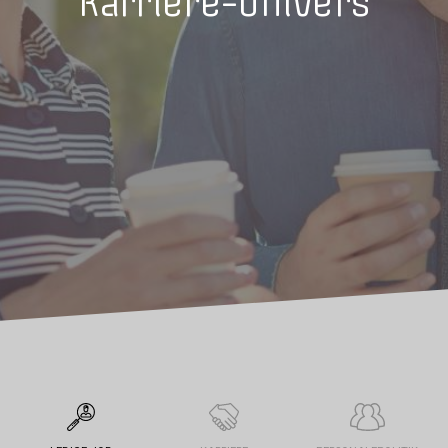
Karriere-univers
højt kvalitetsniveau.
Områdets største uddannelsesinstitution
Tradium er områdets største uddannelsesinstitution med ca. 2.800
årselever, og et nært samarbejde med områdets øvrige
uddannelsesinstitutioner, virksomheder og kommuner. Skolen
deltager i netværkssamarbejde med Østjyske Erhvervsskoler, er en
del af VEU Center Midtøst og har samarbejde med en række
uddannelsesinstitutioner om udviklingsarbejde og bedre
uddannelsesdækning.
Har du fået lyst til at vide mere om Tradium, kan du orientere dig i
vores karriere-univers, på hjemmesiden i øvrigt samt på de sociale
medier.
Måske vil du reflektere på de løbende stillingsopslags, som skolen
foretager? Der er også mulighed for at sende en uopfordret
ansøgning.
Hvis du på et tidspunkt kommer ombord på Tradium som ny
medarbejder, vil vi glæde os til at byde dig velkommen.