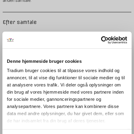
anden samtale.
Efter samtale
Efter samtalen evaluerer ansættelsesudvalget ansøgerne på
baggrund af de faglige kompetencer, personlige kompetencer samt
kravene i jobbet.
Denne hjemmeside bruger cookies
Ansøgere som er til samtale får et personligt telefonisk svar og
øvrige modtager en mail med afslag.
Tradium bruger cookies til at tilpasse vores indhold og
annoncer, til at vise dig funktioner til sociale medier og til
at analysere vores trafik. Vi deler også oplysninger om
din brug af vores hjemmeside med vores partnere inden
Søg ledige stillinger
for sociale medier, gannonceringspartnere og
analysepartnere. Vores partnere kan kombinere disse
data med andre oplysninger, du har givet dem, eller som
de har indsamlet fra din brug af deres tjenester.
Uopfordrede