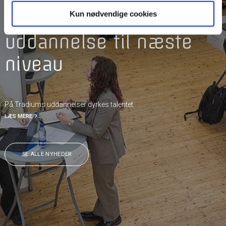
NYHEDER
Elever tager deres
Kun nødvendige cookies
uddannelse til næste
niveau
På Tradiums uddannelser dyrkes talentet
LÆS MERE
SE ALLE NYHEDER