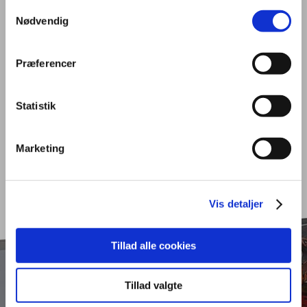
Samtykkevalg
ansøgninger
Nødvendig
Præferencer
Tilmeld dig jobagent
Statistik
Kvalifikationskrav
Marketing
Vis detaljer
Tillad alle cookies
Tillad valgte