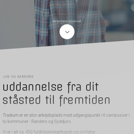
Se karriere-universet
JOB OG KARRIERE
uddannelse fra dit
ståsted til fremtiden
Tradium er en stor arbejdsplads med udgangspunkt i 4 campusser i
to kommuner - Randers og Syddjurs.
Vi er i alt ca. 450 fuldtidsbeskæftigede og omfatter