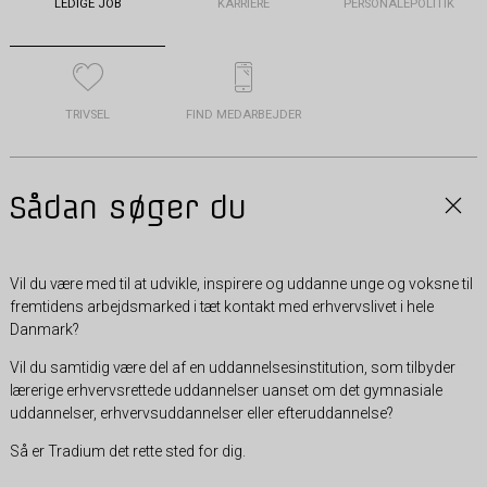
LEDIGE JOB
KARRIERE
PERSONALEPOLITIK
TRIVSEL
FIND MEDARBEJDER
Sådan søger du
Vil du være med til at udvikle, inspirere og uddanne unge og voksne til
fremtidens arbejdsmarked i tæt kontakt med erhvervslivet i hele
Danmark?
Vil du samtidig være del af en uddannelsesinstitution, som tilbyder
lærerige erhvervsrettede uddannelser uanset om det gymnasiale
uddannelser, erhvervsuddannelser eller efteruddannelse?
Så er Tradium det rette sted for dig.