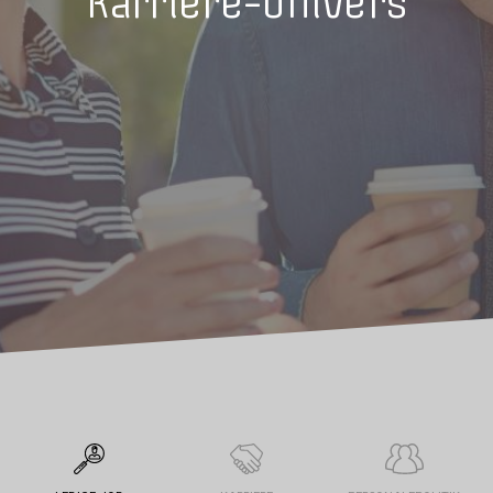
Karriere-univers
højt kvalitetsniveau.
Områdets største uddannelsesinstitution
Tradium er områdets største uddannelsesinstitution med ca. 2.800
årselever, og et nært samarbejde med områdets øvrige
uddannelsesinstitutioner, virksomheder og kommuner. Skolen
deltager i netværkssamarbejde med Østjyske Erhvervsskoler, er en
del af VEU Center Midtøst og har samarbejde med en række
uddannelsesinstitutioner om udviklingsarbejde og bedre
uddannelsesdækning.
Har du fået lyst til at vide mere om Tradium, kan du orientere dig i
vores karriere-univers, på hjemmesiden i øvrigt samt på de sociale
medier.
Måske vil du reflektere på de løbende stillingsopslags, som skolen
foretager? Der er også mulighed for at sende en uopfordret
ansøgning.
Hvis du på et tidspunkt kommer ombord på Tradium som ny
medarbejder, vil vi glæde os til at byde dig velkommen.