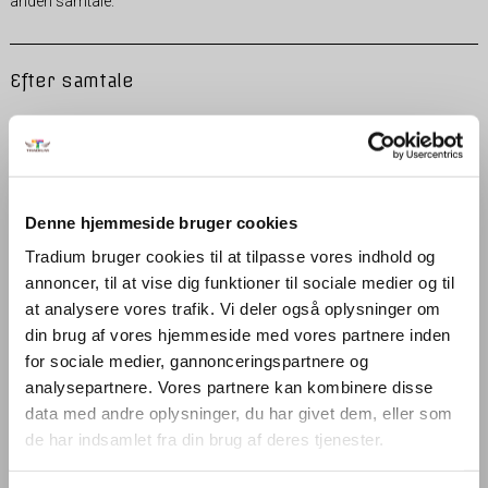
anden samtale.
Efter samtale
Efter samtalen evaluerer ansættelsesudvalget ansøgerne på
baggrund af de faglige kompetencer, personlige kompetencer samt
kravene i jobbet.
Denne hjemmeside bruger cookies
Ansøgere som er til samtale får et personligt telefonisk svar og
øvrige modtager en mail med afslag.
Tradium bruger cookies til at tilpasse vores indhold og
annoncer, til at vise dig funktioner til sociale medier og til
at analysere vores trafik. Vi deler også oplysninger om
din brug af vores hjemmeside med vores partnere inden
Søg ledige stillinger
for sociale medier, gannonceringspartnere og
analysepartnere. Vores partnere kan kombinere disse
data med andre oplysninger, du har givet dem, eller som
de har indsamlet fra din brug af deres tjenester.
Uopfordrede