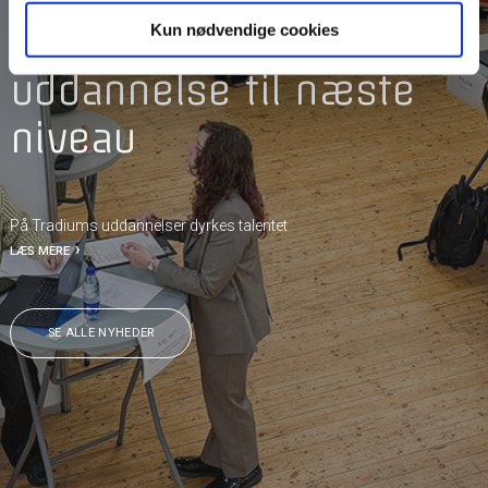
NYHEDER
Elever tager deres
Kun nødvendige cookies
uddannelse til næste
niveau
På Tradiums uddannelser dyrkes talentet
LÆS MERE
SE ALLE NYHEDER