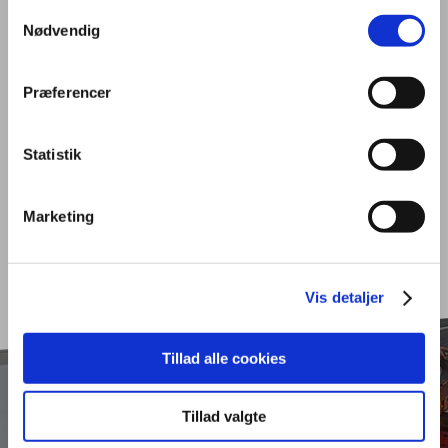
Samtykkevalg
ansøgninger
Nødvendig
Præferencer
Tilmeld dig jobagent
Statistik
Kvalifikationskrav
Marketing
Vis detaljer
Tillad alle cookies
Tillad valgte