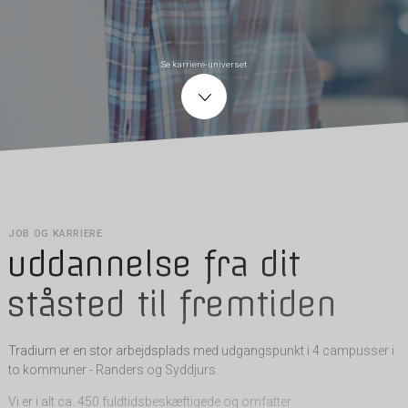
Se karriere-universet
JOB OG KARRIERE
uddannelse fra dit
ståsted til fremtiden
Tradium er en stor arbejdsplads med udgangspunkt i 4 campusser i
to kommuner - Randers og Syddjurs.
Vi er i alt ca. 450 fuldtidsbeskæftigede og omfatter