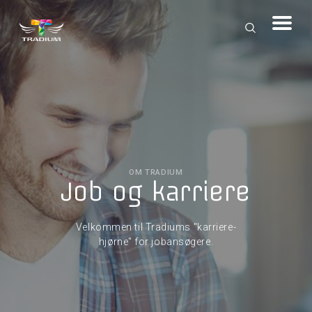
OM TRADIUM
Job og karriere
Velkommen til Tradiums "karriere-
hjørne" for jobansøgere.