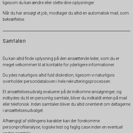
ligesom du kan ændre eller slette dine oplysninger.
Når du har ansøgt et job, modtager du altid en automatisk mail, som
bekræftelse.
Samtalen
Du kan altid finde oplysning på den ansættende leder, som du er
meget velkommen til at kontakte for yderligere informationer.
Du ydes naturligvis altid fuld diskretion, ligesom vi naturligvis
overholder persondataloven i hele rekrutteringsprocessen.
Et ansættelsesudvalg evaluerer på de indkomne ansøgninger, og
indbydes du til en personlig samtale, bliver du indkaldt enten på mail
eller telefonisk. Inden samtalen bliver du altid orienteret om deltagerne
i ansættelsesudvalget.
Afhængigt af stillingens karakter kan der forekomme
personprofilanalyse, logiske test og faglig case inden en eventuel