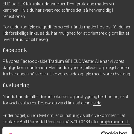
EUD og EUX tekniske uddannelser. Den første dag mødes vi i
kantinen. Hvis du har svært ved at finde det, så henvend dig i
receptionen.
For at du kan føle dig godt forberedt, når du møder hos os, får du her
lidt forskellige links, så du har mulighed for at orientere dig om lidt af
hvert forud for dit besøg.
Facebook
På vores Facebookside
Tradium GF1 EUD Vester Alle
har vi vores
daglige kommunikation. Her får du nyheder, billeder og meget anden
fra hverdagen på skolen. Like vores side og følg med i vores hverdag.
Evaluering
Når du har afsluttet dine introkurser og brobygning her hos os, skal
forløbet evalueres.
Det gør du
via et link på denne
side
.
Er der noget, du er i tvivl om, er du naturligvis altid velkommen til at
kontakte Britt Ramsdal Pedersen på 8710 0434 eller
brp@tradium.dk
Vi ønsker dig en rigtig god tid hos os og glæder os til at se dig på GF1