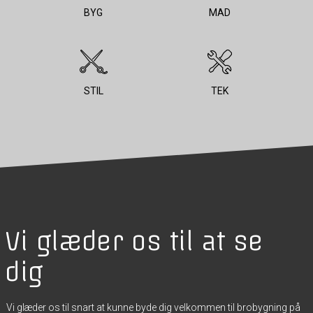
BYG
MAD
STIL
TEK
Vi glæder os til at se
dig
Vi glæder os til snart at kunne byde dig velkommen til brobygning på