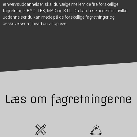
erhvervsuddannelser, skal du vælge mellem de fire forskellige
fagretninger BYG, TEK, MAD og STIL. Du kan læse nedenfor, hvilke
uddannelser du kan møde på de forskellige fagretninger og
beskrivelser af, hvad du vil opleve.
Læs om fagretningerne