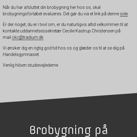
Når du har afsluttet din brobygning her hos os, skal
brobygningsforløbet evalueres.
Det gør du
via et link på denne
side
.
Er der noget, du er i tvivl om, er du naturligvis altid velkommen til at
kontakte uddannelsessekretær Cecilie Kastrup Christensen på
mail
ckc@tradium.dk
Vi ønsker dig en rigtig god tid hos os og glæder os til at se dig på
Handelsgymnasiet.
Venlig hilsen studievejlederne
Brobygning på