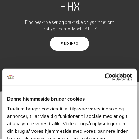
HHX
Find beskrivelser og praktiske oplysninger om
brobygningsforløbet på HHX.
FIND INFO
Denne hjemmeside bruger cookies
Tradium bruger cookies til at tilpasse vores indhold og
annoncer, til at vise dig funktioner til sociale medier og til
at analysere vores trafik. Vi deler også oplysninger om
din brug af vores hjemmeside med vores partnere inden
HHX
PRAKTISK
KONTAKT
for sociale medier, gannonceringspartnere og