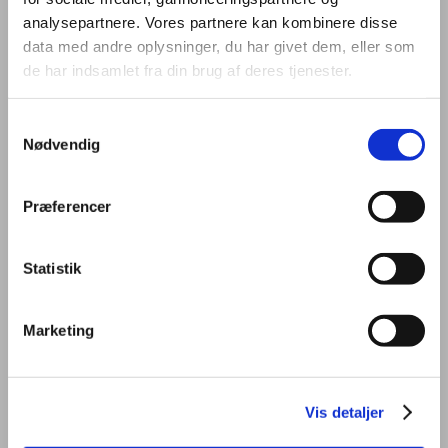
analysepartnere. Vores partnere kan kombinere disse
data med andre oplysninger, du har givet dem, eller som
Formål
de har indsamlet fra din brug af deres tjenester.
Samtykkevalg
I løbet af dit kursus får du en introduktion til Handelsgymnasiet (HHX)
Nødvendig
på Tradium. Du får kendskab til fagene, niveauet, arbejdsformer og
det sociale miljø. Du får kort sagt en fornemmelse af, hvordan det er
at være elev på Handelsgymnasiet.
Præferencer
Statistik
Indhold
Marketing
Arbejdsform
Vis detaljer