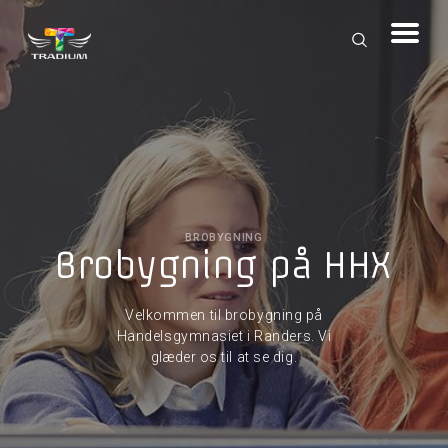
BROBYGNING
Brobygning på HHX
Velkommen til brobygning på
Handelsgymnasiet i Randers. Vi
glæder os til at se dig.