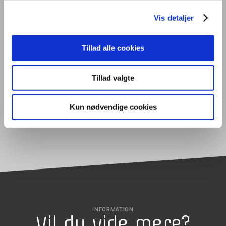
handel og erhverv i en international kontekst. Den giver adgang til
forskellige lange videregående uddannelser.
Vis detaljer
En HTX er en treårig gymnasial uddannelse med en teknisk profil. Den
giver adgang til at læse videre på en række lange, videregående
Tillad alle cookies
uddannelser inden for teknologi, naturvidenskab, IT, sundhed og
design.
Tillad valgte
En EUX er en erhvervsuddannelse, der er kombineret med en
gymnasial uddannelse. Den giver både direkte adgang til job som
faglært eller mulighed for at læse videre på en lang, videregående
Kun nødvendige cookies
uddannelse.
INFORMATION
Vil du vide mere?