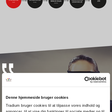
Med en gymnasial
uddannelse kan man
Denne hjemmeside bruger cookies
specialisere sig inden
Tradium bruger cookies til at tilpasse vores indhold og
annoncer, til at vise dig funktioner til sociale medier og til