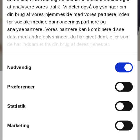
for fx teknologi og
at analysere vores trafik. Vi deler også oplysninger om
økonomi
din brug af vores hjemmeside med vores partnere inden
for sociale medier, gannonceringspartnere og
analysepartnere. Vores partnere kan kombinere disse
data med andre oplysninger, du har givet dem, eller som
de har indsamlet fra din brug af deres tjenester.
Samtykkevalg
Nødvendig
Præferencer
Hvad er forskellen på
Statistik
HHX, HTX og EUX?
Marketing
En HHX er en treårig erhvervsgymnasial uddannelse med fokus på