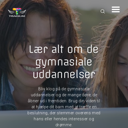
Lær alt om de
gymnasiale
uddannelser
Bliv klog på de gymnasiale
uddannelser og de mange døre, de
åbner ud i fremtiden. Brug din viden til
at hjælpe dit barn med at træffe en
beslutning, der stemmer overens med
hans eller hendes interesser og
drømme.