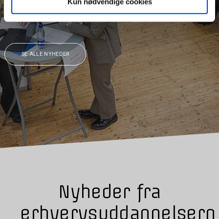
Kun nødvendige cookies
På Tradiums uddannelser dyrkes talentet
LÆS MERE
SE ALLE NYHEDER
Nyheder fra
erhvervsuddannelsern