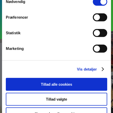
Nødvendig
Facebook
Præferencer
Statistik
Marketing
NYHEDER
Vis detaljer
Elever tager deres
uddannelse til næste
Tillad alle cookies
niveau
Tillad valgte