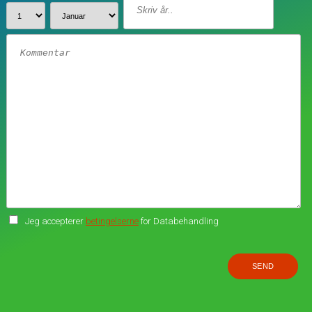
Jeg accepterer
betingelserne
for Databehandling