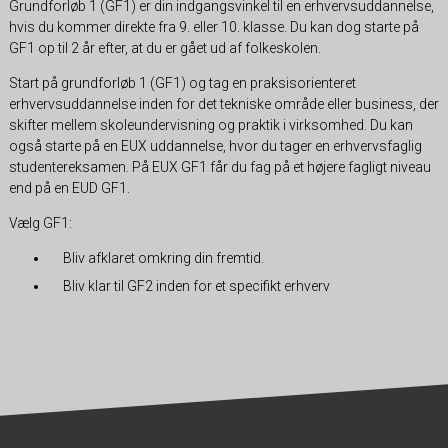
Grundforløb 1 (GF1) er din indgangsvinkel til en erhvervsuddannelse,
hvis du kommer direkte fra 9. eller 10. klasse. Du kan dog starte på
GF1 op til 2 år efter, at du er gået ud af folkeskolen.
Start på grundforløb 1 (GF1) og tag en praksisorienteret
erhvervsuddannelse inden for det tekniske område eller business, der
skifter mellem skoleundervisning og praktik i virksomhed. Du kan
også starte på en EUX uddannelse, hvor du tager en erhvervsfaglig
studentereksamen. På EUX GF1 får du fag på et højere fagligt niveau
end på en EUD GF1.
Vælg GF1:
Bliv afklaret omkring din fremtid.
Bliv klar til GF2 inden for et specifikt erhverv