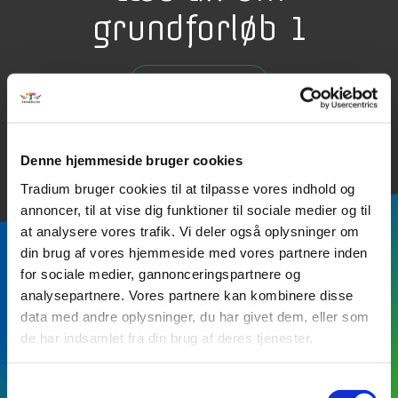
grundforløb 1
SØG OPTAGELSE
Denne hjemmeside bruger cookies
Tradium bruger cookies til at tilpasse vores indhold og
annoncer, til at vise dig funktioner til sociale medier og til
at analysere vores trafik. Vi deler også oplysninger om
din brug af vores hjemmeside med vores partnere inden
for sociale medier, gannonceringspartnere og
analysepartnere. Vores partnere kan kombinere disse
Hold dig opdateret om GF1 på Tradium Business Randers
data med andre oplysninger, du har givet dem, eller som
Facebook
de har indsamlet fra din brug af deres tjenester.
Samtykkevalg
Hold opdateret om GF1 teknisk på Vester Allé 26