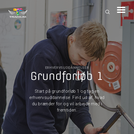
ERHVERVSUDDANNELSER
Grundforløb 1
Start på grundforløb 1 og tag en
erhvervsuddannelse. Find ud af, hvad
du brænder for og vil arbejde med i
fremtiden.