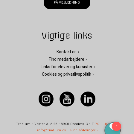
FÅ VEJLEDNING
Vigtige links
Kontakt os
Find medarbejdere
Links for elever og kursister
Cookies og privatlivspolitik
Tradium ⋅ Vester Allé 26 ⋅ 8900 Randers C ⋅
T
7011 1010
⋅
E
info@tradium.dk
⋅
Find afdelinger