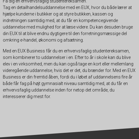
Få dig en erhvervsfaglig studentereksamen.
Tag en detailhandelsuddannelse med en EUX, hvor du både lærer at
hjælpe kunderne i butikker og at styre butikken, kassen og
indretningen samtidig med, at du får en kompetencegivende
uddannelse med mulighed for at læse videre. Du kan desuden bruge
din EUX til at blive endnu dygtigere til den forretningsmæssige del
omkring e-handel, økonomi og afsætning.
Med en EUX Business får du en erhvervsfaglig studentereksamen,
som kombinerer to uddannelser i en. Efter to år i skole kan du blive
elev i en virksomhed, men du kan også tage en kort eller mellemlang
videregående uddannelse, hvis det er det, du brænder for. Med en EUX
Business er din fremtid åben, fordi du i løbet af uddannelsens fire år
både får fag på højt gymnasialt niveau samtidig med, at du får en
erhvervsfaglig uddannelse inden for netop det område, du
interesserer dig mest for.