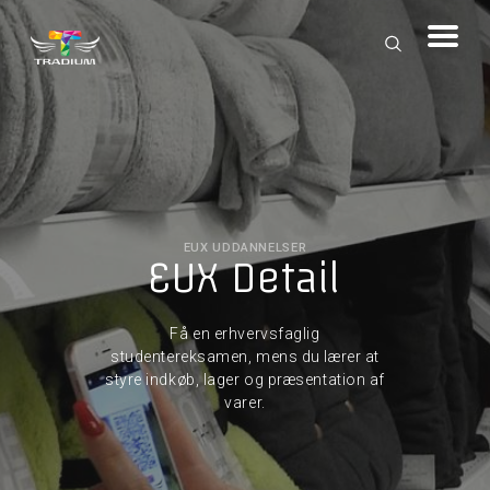
EUX UDDANNELSER
EUX Detail
Få en erhvervsfaglig
studentereksamen, mens du lærer at
styre indkøb, lager og præsentation af
varer.