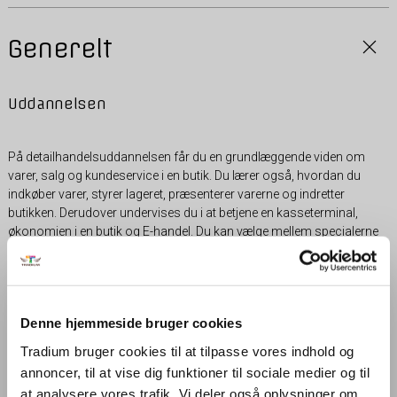
Generelt
Uddannelsen
På detailhandelsuddannelsen får du en grundlæggende viden om
varer, salg og kundeservice i en butik. Du lærer også, hvordan du
indkøber varer, styrer lageret, præsenterer varerne og indretter
butikken. Derudover undervises du i at betjene en kasseterminal,
økonomien i en butik og E-handel. Du kan vælge mellem specialerne
salgsassistent m/u profil, blomsterdekoratør, dekoratør, digital
handel eller convenience.
Denne hjemmeside bruger cookies
EUX
Tradium bruger cookies til at tilpasse vores indhold og
annoncer, til at vise dig funktioner til sociale medier og til
Detailhandelsuddannelsen kan tages med EUX. Du tager en
at analysere vores trafik. Vi deler også oplysninger om