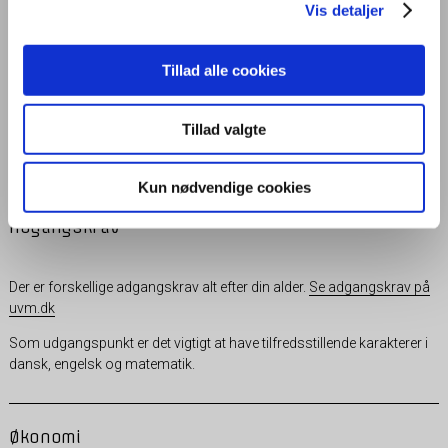
3½ - 4 år inklusive hovedforløb (praktik)
Vis detaljer
Tillad alle cookies
Specialer
Tillad valgte
Salgsassistent m/u profil, blomsterdekoratør, dekoratør, digital
handel og convenience
Kun nødvendige cookies
Adgangskrav
Der er forskellige adgangskrav alt efter din alder.
Se adgangskrav på
uvm.dk
Som udgangspunkt er det vigtigt at have tilfredsstillende karakterer i
dansk, engelsk og matematik.
Økonomi