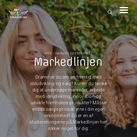
HHX - HANDELSGYMNASIET
Markedlinjen
Drømmer du om en fremtid med
idéudvikling og salg? Kunne du tænke
dig at undersøge markeder, arbejde
med idéudvikling, innovation og
udvikle fremtidens produkter? Måske
endda sælge produkterne i din egen
virksomhed? Så er en af
studieretningerne på Markedlinjen helt
sikker noget for dig.