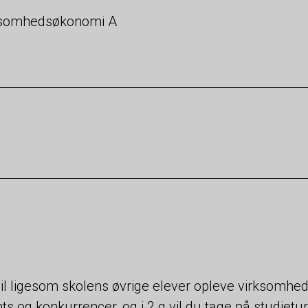
ksomhedsøkonomi A
il ligesom skolens øvrige elever opleve virksomhed
ts og konkurrencer, og i 2.g vil du tage på studietur 