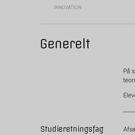
INNOVATION
Generelt
På s
teo
Elev
Studieretningsfag
Afsæ