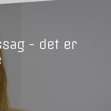
ssag - det er
e