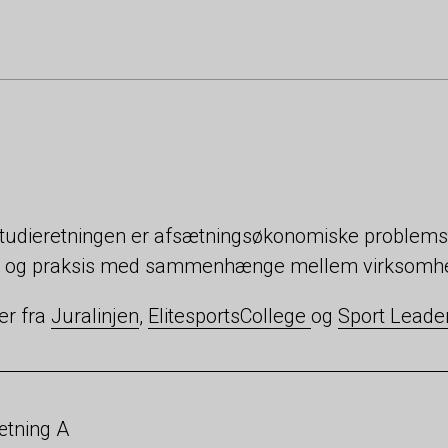
tudieretningen er afsætningsøkonomiske problemstil
ri og praksis med sammenhænge mellem virksomhe
er fra
Juralinjen
,
ElitesportsCollege
og
Sport Leade
tning A