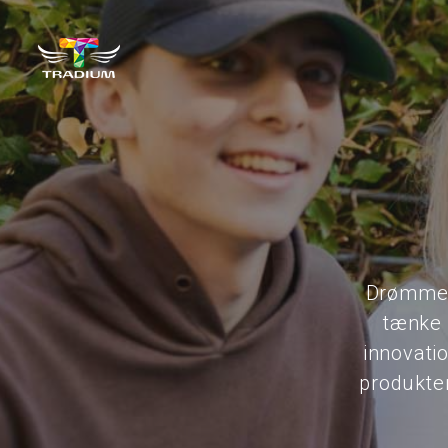
Drømmer
tænke 
innovati
produkter