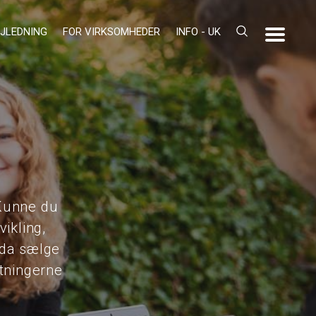
JLEDNING
FOR VIRKSOMHEDER
INFO - UK
Kunne du
ikling,
dda sælge
etningerne