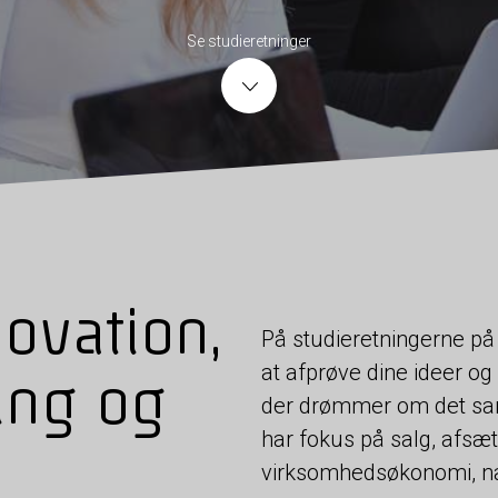
Se studieretninger
ovation,
På studieretningerne på
at afprøve dine ideer 
ing og
der drømmer om det sa
har fokus på salg, afsæ
virksomhedsøkonomi, nati