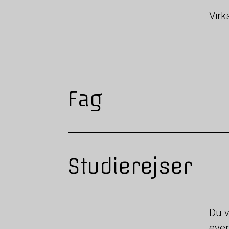
Vir
Fag
Studierejser
Du v
even