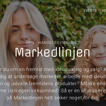
EVENTS
VE
HHX - HANDELSGYMNASIET
Markedlinjen
 du om en fremtid med idéudvikling og salg? 
dig at undersøge markeder, arbejde med idéudv
on og udvikle fremtidens produkter? Måske en
ne i din egen virksomhed? Så er en af studier
på Markedlinjen helt sikker noget for dig.