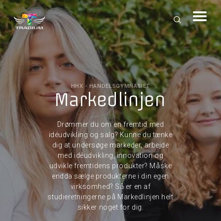
HHX - HANDELSGYMNASIET
Markedlinjen
Drømmer du om en fremtid med
idéudvikling og salg? Kunne du tænke
dig at undersøge markeder, arbejde
med idéudvikling, innovation og
udvikle fremtidens produkter? Måske
endda sælge produkterne i din egen
virksomhed? Så er en af
studieretningerne på Markedlinjen helt
sikker noget for dig.