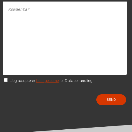
Jeg accepterer
betingelserne
for Databehandling