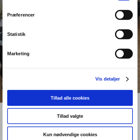
På Tradiums uddannelser dyrkes talentet
Præferencer
LÆS MERE
Statistik
SE ALLE NYHEDER
Marketing
Vis detaljer
Tillad alle cookies
Tillad valgte
Nyheder fra Tradium
Kun nødvendige cookies