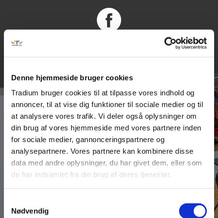
Denne hjemmeside bruger cookies
Tradium bruger cookies til at tilpasse vores indhold og
annoncer, til at vise dig funktioner til sociale medier og til
at analysere vores trafik. Vi deler også oplysninger om
din brug af vores hjemmeside med vores partnere inden
for sociale medier, gannonceringspartnere og
NYHEDER
Elever tager deres
analysepartnere. Vores partnere kan kombinere disse
data med andre oplysninger, du har givet dem, eller som
uddannelse til næste
de har indsamlet fra din brug af deres tjenester.
niveau
Samtykkevalg
Nødvendig