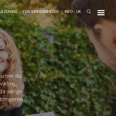
JLEDNING
FOR VIRKSOMHEDER
INFO - UK
Kunne du
ikling,
dda sælge
etningerne