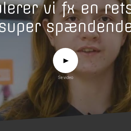
lerer vi fx en ret
super spændend
Se video