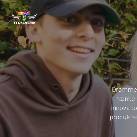
Drømmer
tænke 
innovati
produkter