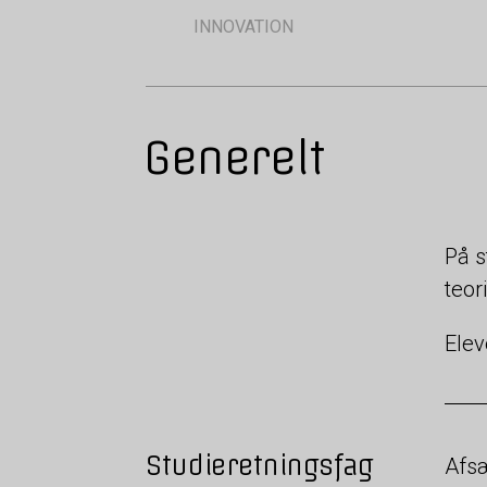
INNOVATION
Generelt
På s
teo
Elev
Studieretningsfag
Afsæ