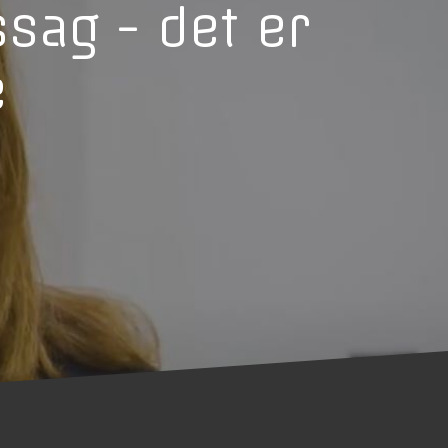
ssag - det er
e