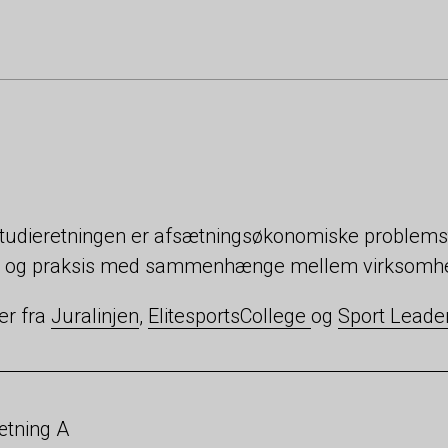
tudieretningen er afsætningsøkonomiske problemstil
ri og praksis med sammenhænge mellem virksomhe
er fra
Juralinjen
,
ElitesportsCollege
og
Sport Leade
tning A