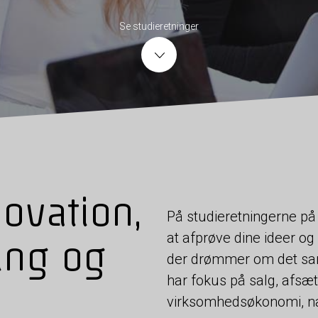
Se studieretninger
ovation,
På studieretningerne på
at afprøve dine ideer 
ing og
der drømmer om det sa
har fokus på salg, afsæ
virksomhedsøkonomi, nati