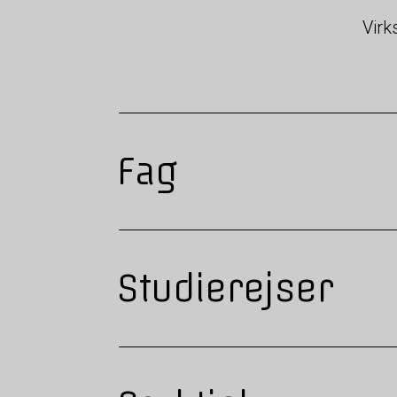
Vir
Fag
Studierejser