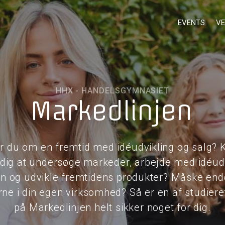
EVENTS
VE
HHX - HANDELSGYMNASIET
Markedlinjen
 du om en fremtid med idéudvikling og salg? 
dig at undersøge markeder, arbejde med idéudv
on og udvikle fremtidens produkter? Måske en
ne i din egen virksomhed? Så er en af studier
på Markedlinjen helt sikker noget for dig.