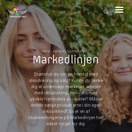
HHX - HANDELSGYMNASIET
Markedlinjen
Drømmer du om en fremtid med
idéudvikling og salg? Kunne du tænke
dig at undersøge markeder, arbejde
med idéudvikling, innovation og
udvikle fremtidens produkter? Måske
endda sælge produkterne i din egen
virksomhed? Så er en af
studieretningerne på Markedlinjen helt
sikker noget for dig.