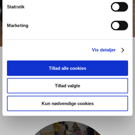
Statistik
Marketing
Vis detaljer
Tillad alle cookies
Nyheder fra Tradium
Handelsgymnasiet
Tillad valgte
Randers
Kun nødvendige cookies