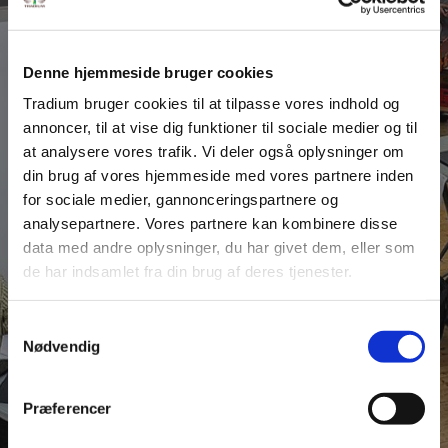
Denne hjemmeside bruger cookies
Tradium bruger cookies til at tilpasse vores indhold og
NYHEDER
annoncer, til at vise dig funktioner til sociale medier og til
Elever tager deres
at analysere vores trafik. Vi deler også oplysninger om
uddannelse til næste
din brug af vores hjemmeside med vores partnere inden
for sociale medier, gannonceringspartnere og
niveau
analysepartnere. Vores partnere kan kombinere disse
data med andre oplysninger, du har givet dem, eller som
de har indsamlet fra din brug af deres tjenester.
På Tradiums uddannelser dyrkes talentet
Samtykkevalg
LÆS MERE
Nødvendig
Præferencer
SE ALLE NYHEDER