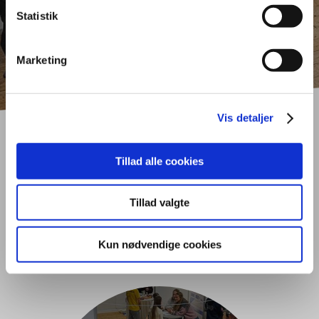
Statistik
Marketing
Vis detaljer
Tillad alle cookies
Nyheder fra Tradium
Handelsgymnasiet
Tillad valgte
Randers
Kun nødvendige cookies