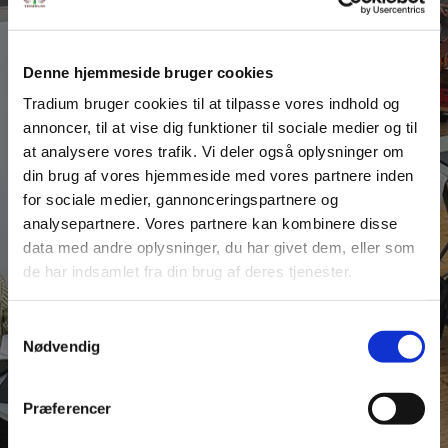
Denne hjemmeside bruger cookies
Tradium bruger cookies til at tilpasse vores indhold og
NYHEDER
annoncer, til at vise dig funktioner til sociale medier og til
Elever tager deres
at analysere vores trafik. Vi deler også oplysninger om
uddannelse til næste
din brug af vores hjemmeside med vores partnere inden
for sociale medier, gannonceringspartnere og
niveau
analysepartnere. Vores partnere kan kombinere disse
data med andre oplysninger, du har givet dem, eller som
de har indsamlet fra din brug af deres tjenester.
På Tradiums uddannelser dyrkes talentet
Samtykkevalg
LÆS MERE
Nødvendig
Præferencer
SE ALLE NYHEDER