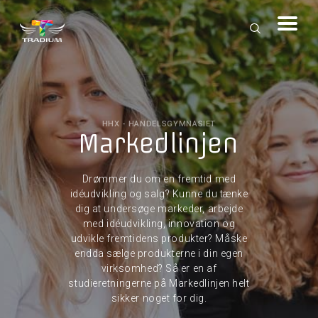
HHX - HANDELSGYMNASIET
Markedlinjen
Drømmer du om en fremtid med
idéudvikling og salg? Kunne du tænke
dig at undersøge markeder, arbejde
med idéudvikling, innovation og
udvikle fremtidens produkter? Måske
endda sælge produkterne i din egen
virksomhed? Så er en af
studieretningerne på Markedlinjen helt
sikker noget for dig.