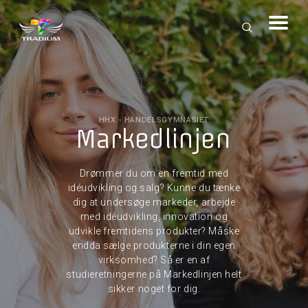
HHX - HANDELSGYMNASIET
Markedlinjen
Drømmer du om en fremtid med
idéudvikling og salg? Kunne du tænke
dig at undersøge markeder, arbejde
med idéudvikling, innovation og
udvikle fremtidens produkter? Måske
endda sælge produkterne i din egen
virksomhed? Så er en af
studieretningerne på Markedlinjen helt
sikker noget for dig.