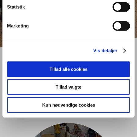
Statistik
Marketing
Vis detaljer
Tillad alle cookies
Nyheder fra Tradium
Handelsgymnasiet
Tillad valgte
Randers
Kun nødvendige cookies