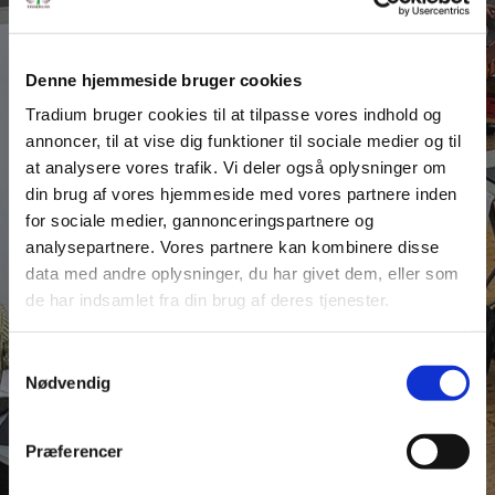
Denne hjemmeside bruger cookies
Tradium bruger cookies til at tilpasse vores indhold og
NYHEDER
annoncer, til at vise dig funktioner til sociale medier og til
Elever tager deres
at analysere vores trafik. Vi deler også oplysninger om
uddannelse til næste
din brug af vores hjemmeside med vores partnere inden
for sociale medier, gannonceringspartnere og
niveau
analysepartnere. Vores partnere kan kombinere disse
data med andre oplysninger, du har givet dem, eller som
de har indsamlet fra din brug af deres tjenester.
På Tradiums uddannelser dyrkes talentet
Samtykkevalg
LÆS MERE
Nødvendig
Præferencer
SE ALLE NYHEDER