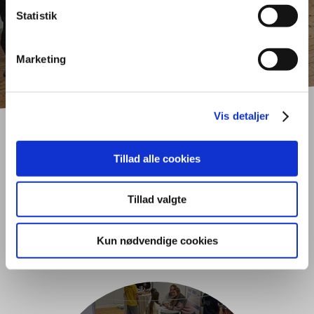
Statistik
Marketing
Vis detaljer
Tillad alle cookies
Nyheder fra Tradium
Handelsgymnasiet
Tillad valgte
Randers
Kun nødvendige cookies