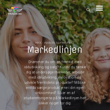
HHX - HANDELSGYMNASIET
Markedlinjen
Drømmer du om en fremtid med
idéudvikling og salg? Kunne du tænke
dig at undersøge markeder, arbejde
med idéudvikling, innovation og
udvikle fremtidens produkter? Måske
endda sælge produkterne i din egen
virksomhed? Så er en af
studieretningerne på Markedlinjen helt
sikker noget for dig.