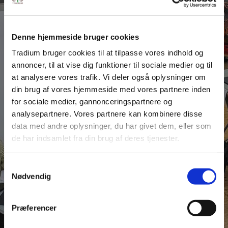
Denne hjemmeside bruger cookies
Tradium bruger cookies til at tilpasse vores indhold og
NYHEDER
annoncer, til at vise dig funktioner til sociale medier og til
Elever tager deres
at analysere vores trafik. Vi deler også oplysninger om
uddannelse til næste
din brug af vores hjemmeside med vores partnere inden
for sociale medier, gannonceringspartnere og
niveau
analysepartnere. Vores partnere kan kombinere disse
data med andre oplysninger, du har givet dem, eller som
de har indsamlet fra din brug af deres tjenester.
På Tradiums uddannelser dyrkes talentet
Samtykkevalg
LÆS MERE
Nødvendig
Præferencer
SE ALLE NYHEDER