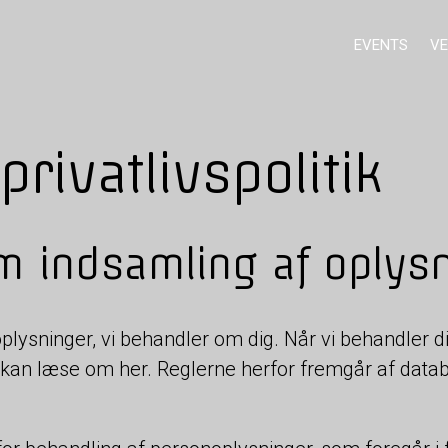
EVENTS
VE
rivatlivspolitik
m indsamling af oplys
ysninger, vi behandler om dig. Når vi behandler dine 
 kan læse om her. Reglerne herfor fremgår af datab