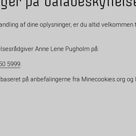
nger på databeskyttel
ndling af dine oplysninger, er du altid velkommen t
elsesrådgiver Anne Lene Pugholm på:
50 5999
.
er baseret på anbefalingerne fra Minecookies.org og