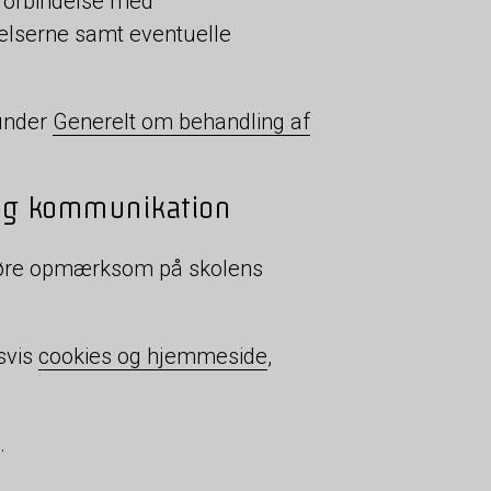
 forbindelse med
elserne samt eventuelle
 under
Generelt om behandling af
 og kommunikation
 gøre opmærksom på skolens
svis
cookies og hjemmeside
,
.