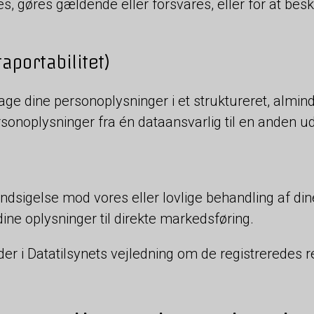
s, gøres gældende eller forsvares, eller for at besk
taportabilitet)
odtage dine personoplysninger i et struktureret, alm
rsonoplysninger fra én dataansvarlig til en anden u
øre indsigelse mod vores eller lovlige behandling af 
ine oplysninger til direkte markedsføring.
r i Datatilsynets vejledning om de registreredes r