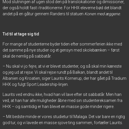
Mod slutningen af ugen stod den på translokationer og dimissioner,
der også holdt fast i traditionerne. For HHX-eleverne bød det blandt
andet på en gåtur gennem Randers til statuen
Konen med æggene
.
Tid til at tage sig tid
For mange af studenterne byder tiden efter sommerferien ikke med
det samme på nye studier og et gensyn med skolebænken – først
skal de nemlig på sabbatår.
– Nu skal vi jo fejre, at vi er blevet studenter, og så skal min kæreste
og jeg ud at rejse. Vi skal rejse rundt på Balkan, blandt andet til
Albanien og Kroatien, siger Laurits Kornerup, der har gået på Tradium
HHX og fulgt Sport Leadership-linjen.
Laurits ved endnu ikke, hvad han vil lave efter sit sabbatår. Men han
ved, at han har alle muligheder åbne med sin studentereksamen fra
HHX – og samtidig er han blevet en masse gode minder rigere.
– Mit bedste minde er vores studietur til Malaga. Det var bare en rigtig
god tur, og vi lavede en masse sjove ting sammen, fortæller Laurits.