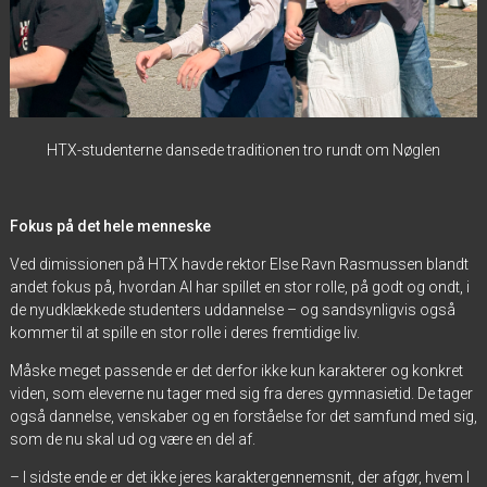
HTX-studenterne dansede traditionen tro rundt om Nøglen
Fokus på det hele menneske
Ved dimissionen på HTX havde rektor Else Ravn Rasmussen blandt
andet fokus på, hvordan AI har spillet en stor rolle, på godt og ondt, i
de nyudklækkede studenters uddannelse – og sandsynligvis også
kommer til at spille en stor rolle i deres fremtidige liv.
Måske meget passende er det derfor ikke kun karakterer og konkret
viden, som eleverne nu tager med sig fra deres gymnasietid. De tager
også dannelse, venskaber og en forståelse for det samfund med sig,
som de nu skal ud og være en del af.
– I sidste ende er det ikke jeres karaktergennemsnit, der afgør, hvem I