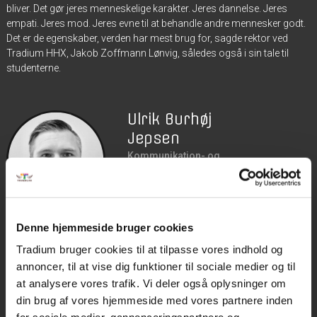
bliver. Det gør jeres menneskelige karakter. Jeres dannelse. Jeres
empati. Jeres mod. Jeres evne til at behandle andre mennesker godt.
Det er de egenskaber, verden har mest brug for, sagde rektor ved
Tradium HHX, Jakob Zoffmann Lønvig, således også i sin tale til
studenterne.
Ulrik Burhøj
Jepsen
Kommunikation- og
marketing
PR-ansvarlig
M
5052 9687
E
ubj@tradium.dk
Denne hjemmeside bruger cookies
A
Vester Allé 26, 8900
Tradium bruger cookies til at tilpasse vores indhold og
Randers
annoncer, til at vise dig funktioner til sociale medier og til
at analysere vores trafik. Vi deler også oplysninger om
din brug af vores hjemmeside med vores partnere inden