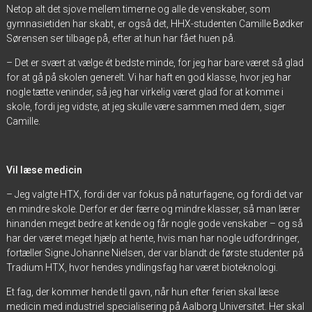
Netop alt det sjove mellem timerne og alle de venskaber, som
gymnasietiden har skabt, er også det, HHX-studenten Camille Bødker
Sørensen ser tilbage på, efter at hun har fået huen på.
– Det er svært at vælge ét bedste minde, for jeg har bare været så glad
for at gå på skolen generelt. Vi har haft en god klasse, hvor jeg har
nogle tætte veninder, så jeg har virkelig været glad for at komme i
skole, fordi jeg vidste, at jeg skulle være sammen med dem, siger
Camille.
Vil læse medicin
– Jeg valgte HTX, fordi der var fokus på naturfagene, og fordi det var
en mindre skole. Derfor er der færre og mindre klasser, så man lærer
hinanden meget bedre at kende og får nogle gode venskaber – og så
har der været meget hjælp at hente, hvis man har nogle udfordringer,
fortæller Signe Johanne Nielsen, der var blandt de første studenter på
Tradium HTX, hvor hendes yndlingsfag har været bioteknologi.
Et fag, der kommer hende til gavn, når hun efter ferien skal læse
medicin med industriel specialisering på Aalborg Universitet. Her skal