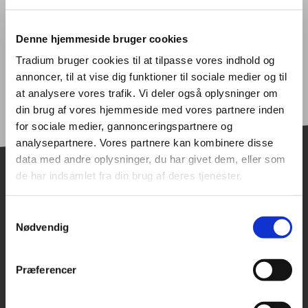
Denne hjemmeside bruger cookies
Tilmeldingsblanketter
Tradium bruger cookies til at tilpasse vores indhold og
annoncer, til at vise dig funktioner til sociale medier og til
at analysere vores trafik. Vi deler også oplysninger om
din brug af vores hjemmeside med vores partnere inden
for sociale medier, gannonceringspartnere og
analysepartnere. Vores partnere kan kombinere disse
data med andre oplysninger, du har givet dem, eller som
de har indsamlet fra din brug af deres tjenester.
BLIV KONTAKTET
Vil du vide mere?
Samtykkevalg
Nødvendig
Skriv dit navn og dine
kontaktinformationer, samt eventuel kort
Præferencer
besked - så kontakter vi dig.