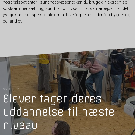
hospitalspatienter. I sundhedsvæsenet kan du bruge din ekspertise i
kostsammensætning, sundhed og livsstil til at samarbejde med det
øvrige sundhedspersonale om at lave forplejning, der forebygger og
behandler.
NYHEDER
Elever tager deres
uddannelse til næste
niveau