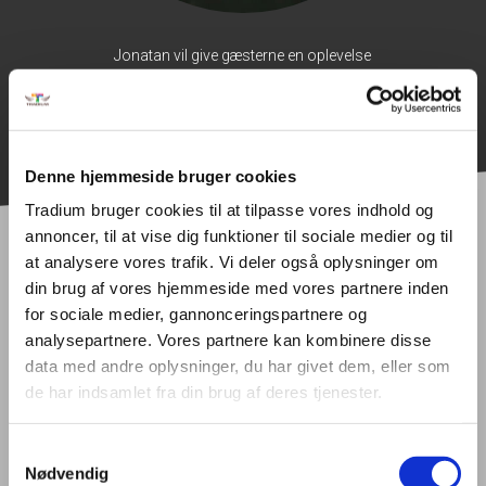
Jonatan vil give gæsterne en oplevelse
LÆS MERE
Denne hjemmeside bruger cookies
Tradium bruger cookies til at tilpasse vores indhold og
annoncer, til at vise dig funktioner til sociale medier og til
at analysere vores trafik. Vi deler også oplysninger om
Hold dig opdateret om
din brug af vores hjemmeside med vores partnere inden
for sociale medier, gannonceringspartnere og
Tradium
analysepartnere. Vores partnere kan kombinere disse
data med andre oplysninger, du har givet dem, eller som
de har indsamlet fra din brug af deres tjenester.
Samtykkevalg
Nødvendig