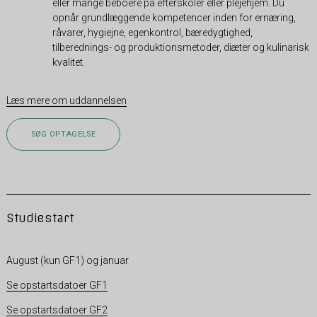
eller mange beboere på efterskoler eller plejehjem. Du
opnår grundlæggende kompetencer inden for ernæring,
råvarer, hygiejne, egenkontrol, bæredygtighed,
tilberednings- og produktionsmetoder, diæter og kulinarisk
kvalitet.
Læs mere om uddannelsen
SØG OPTAGELSE
Studiestart
August (kun GF1) og januar
Se opstartsdatoer GF1
Se opstartsdatoer GF2