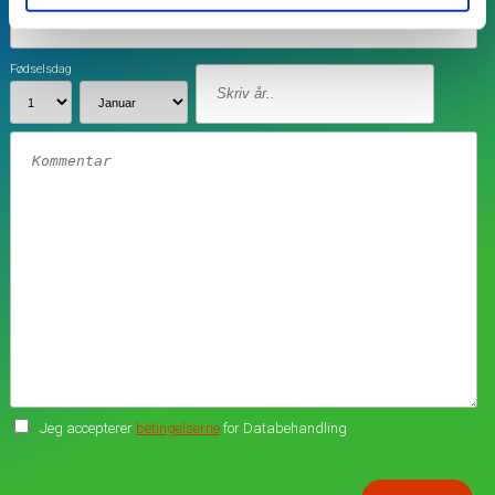
Fødselsdag
Jeg accepterer
betingelserne
for Databehandling