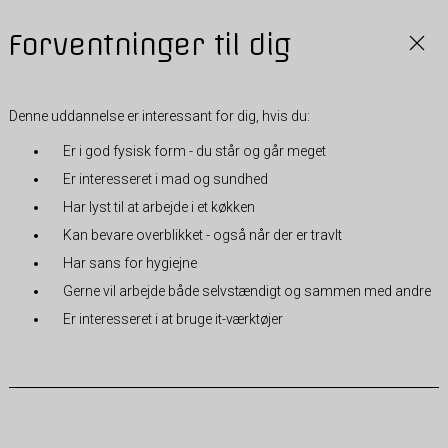
Forventninger til dig
Denne uddannelse er interessant for dig, hvis du:
Er i god fysisk form - du står og går meget
Er interesseret i mad og sundhed
Har lyst til at arbejde i et køkken
Kan bevare overblikket - også når der er travlt
Har sans for hygiejne
Gerne vil arbejde både selvstændigt og sammen med andre
Er interesseret i at bruge it-værktøjer