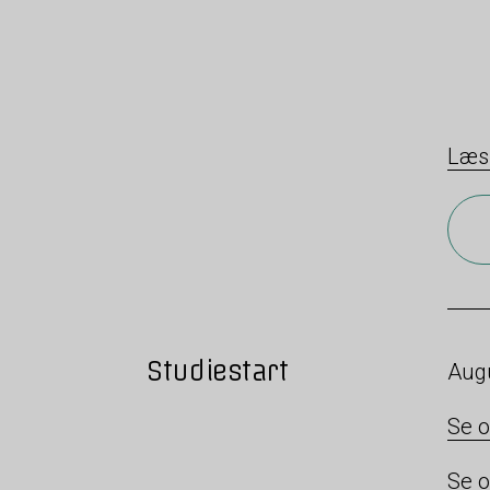
Læs
Studiestart
Augu
Se o
Se o