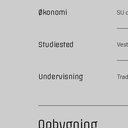
Økonomi
SU o
Studiested
Vest
Undervisning
Trad
Opbygning