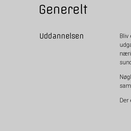
Generelt
Uddannelsen
Bliv
udga
næri
sund
Nøgl
sama
Der 