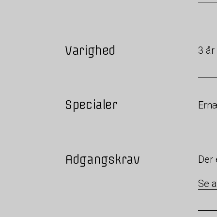
Varighed
3 år
Specialer
Ernæ
Adgangskrav
Der 
Se 