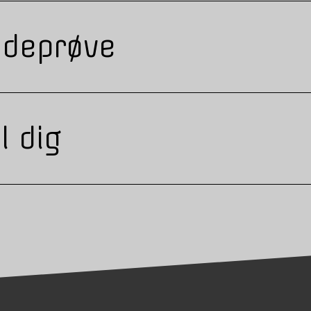
ndeprøve
l dig