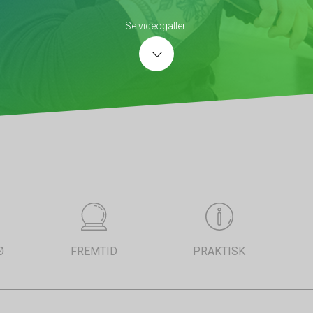
Se videogalleri
Ø
FREMTID
PRAKTISK