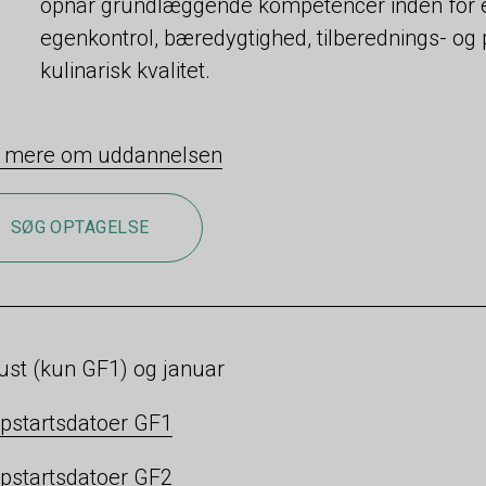
opnår grundlæggende kompetencer inden for er
egenkontrol, bæredygtighed, tilberednings- og
kulinarisk kvalitet.
 mere om uddannelsen
SØG OPTAGELSE
st (kun GF1) og januar
pstartsdatoer GF1
pstartsdatoer GF2