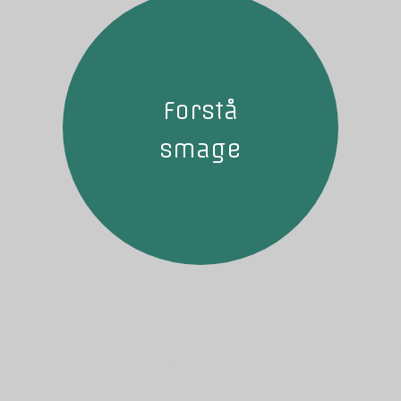
Forstå
smage