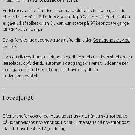
mulighed for at starte på alle GF2- forløb.
Er det mere end to år siden, at du har afsluttet folkeskolen, skal du
starte direkte på GF2. Du kan dog starte på GF2 et halvt år efter, at du
er gået ud af folkeskolen. Du kan kun starte på GF2-forløb tre gange i
alt. GF2 varer 20 uger.
Der er forskellige adgangskrav alt efter din alder.
Se adgangskrav på
uvm.dk
Hvis du allerede har en uddannelsesaftale med en virksomhed om en
læreplads, opfylder du automatisk adgangskravene til uddannelsen
som gastronom. Du skal dog altid have opfyldt din
undervisningspligt.
Hovedforløb
Efter grundforløbet er der også adgangskrav, når du skal fortsætte
på uddannelsens hovedforløb. For at kunne starte på hovedforløbet
skal du have bestået følgende fag: