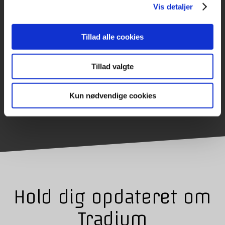
Vis detaljer
Tillad alle cookies
Tillad valgte
Savannah er Gastronomelev med speciale i
smørrebrød/catering
LÆS MERE
Kun nødvendige cookies
Hold dig opdateret om
Tradium