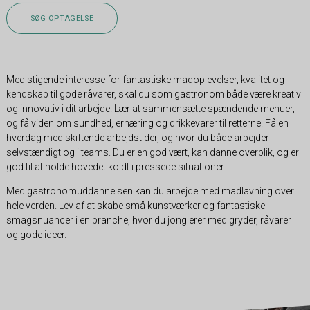
SØG OPTAGELSE
Med stigende interesse for fantastiske madoplevelser, kvalitet og
kendskab til gode råvarer, skal du som gastronom både være kreativ
og innovativ i dit arbejde. Lær at sammensætte spændende menuer,
og få viden om sundhed, ernæring og drikkevarer til retterne. Få en
hverdag med skiftende arbejdstider, og hvor du både arbejder
selvstændigt og i teams. Du er en god vært, kan danne overblik, og er
god til at holde hovedet koldt i pressede situationer.
Med gastronomuddannelsen kan du arbejde med madlavning over
hele verden. Lev af at skabe små kunstværker og fantastiske
smagsnuancer i en branche, hvor du jonglerer med gryder, råvarer
og gode ideer.