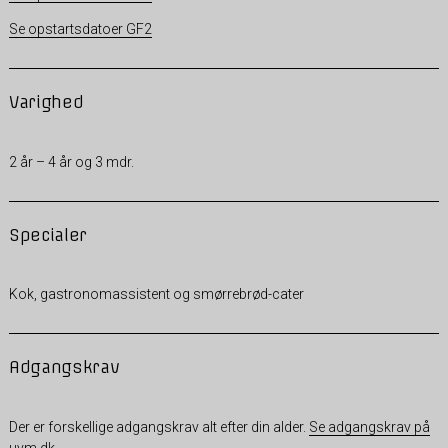
Se opstartsdatoer GF2
Varighed
2 år – 4 år og 3 mdr.
Specialer
Kok, gastronomassistent og smørrebrød-cater
Adgangskrav
Der er forskellige adgangskrav alt efter din alder.
Se adgangskrav på
uvm.dk