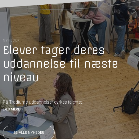
NYHEDER
Elever tager deres
uddannelse til næste
niveau
På Tradiums uddannelser dyrkes talentet
LÆS MERE
SE ALLE NYHEDER