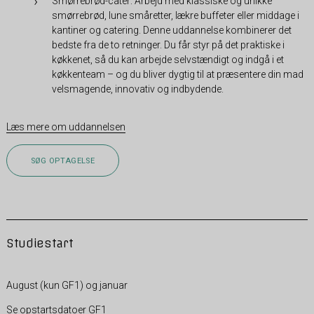
Smørrebrød-cater: Arbejd med klassiske og unikke
smørrebrød, lune småretter, lækre buffeter eller middage i
kantiner og catering. Denne uddannelse kombinerer det
bedste fra de to retninger. Du får styr på det praktiske i
køkkenet, så du kan arbejde selvstændigt og indgå i et
køkkenteam – og du bliver dygtig til at præsentere din mad
velsmagende, innovativ og indbydende.
Læs mere om uddannelsen
SØG OPTAGELSE
Studiestart
August (kun GF1) og januar
Se opstartsdatoer GF1