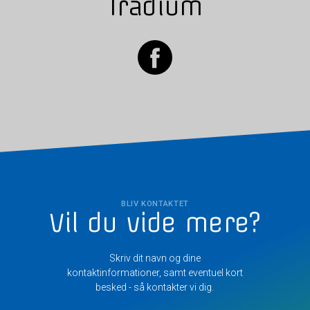
Tradium
BLIV KONTAKTET
Vil du vide mere?
Skriv dit navn og dine
kontaktinformationer, samt eventuel kort
besked - så kontakter vi dig.