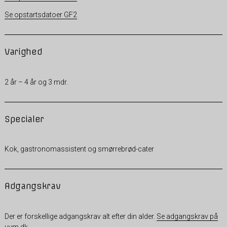
Se opstartsdatoer GF2
Varighed
2 år – 4 år og 3 mdr.
Specialer
Kok, gastronomassistent og smørrebrød-cater
Adgangskrav
Der er forskellige adgangskrav alt efter din alder.
Se adgangskrav på
uvm.dk