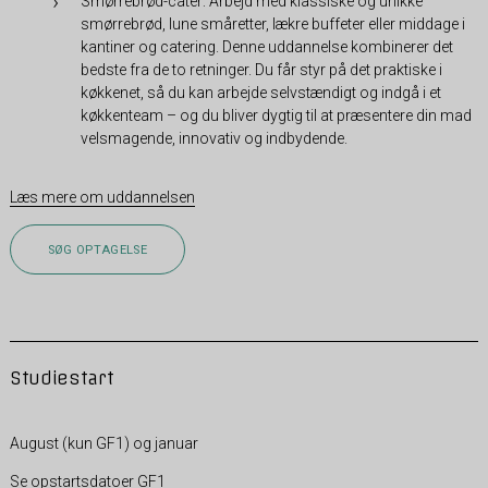
Smørrebrød-cater: Arbejd med klassiske og unikke
smørrebrød, lune småretter, lækre buffeter eller middage i
kantiner og catering. Denne uddannelse kombinerer det
bedste fra de to retninger. Du får styr på det praktiske i
køkkenet, så du kan arbejde selvstændigt og indgå i et
køkkenteam – og du bliver dygtig til at præsentere din mad
velsmagende, innovativ og indbydende.
Læs mere om uddannelsen
SØG OPTAGELSE
Studiestart
August (kun GF1) og januar
Se opstartsdatoer GF1