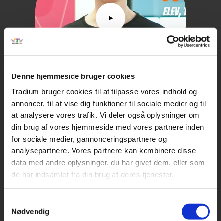
Denne hjemmeside bruger cookies
Tradium bruger cookies til at tilpasse vores indhold og
annoncer, til at vise dig funktioner til sociale medier og til
Jonatan vil give gæsterne en oplevelse
at analysere vores trafik. Vi deler også oplysninger om
LÆS MERE
din brug af vores hjemmeside med vores partnere inden
for sociale medier, gannonceringspartnere og
analysepartnere. Vores partnere kan kombinere disse
data med andre oplysninger, du har givet dem, eller som
de har indsamlet fra din brug af deres tjenester.
Samtykkevalg
Nødvendig