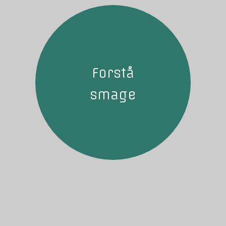
Forstå
smage