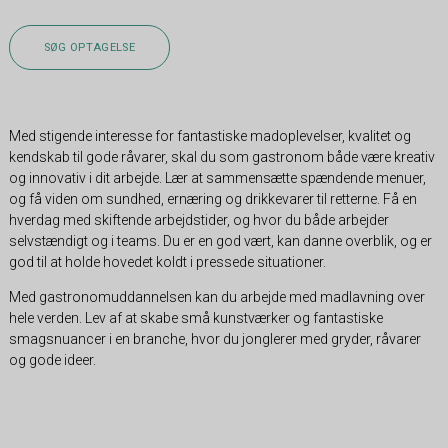
SØG OPTAGELSE
Med stigende interesse for fantastiske madoplevelser, kvalitet og
kendskab til gode råvarer, skal du som gastronom både være kreativ
og innovativ i dit arbejde. Lær at sammensætte spændende menuer,
og få viden om sundhed, ernæring og drikkevarer til retterne. Få en
hverdag med skiftende arbejdstider, og hvor du både arbejder
selvstændigt og i teams. Du er en god vært, kan danne overblik, og er
god til at holde hovedet koldt i pressede situationer.
Med gastronomuddannelsen kan du arbejde med madlavning over
hele verden. Lev af at skabe små kunstværker og fantastiske
smagsnuancer i en branche, hvor du jonglerer med gryder, råvarer
og gode ideer.