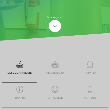
Se videogalleri
OM UDDANNELSEN
STUDIEMILJØ
FREMTID
PRAKTISK
OPTAGELSE
KONTAKT