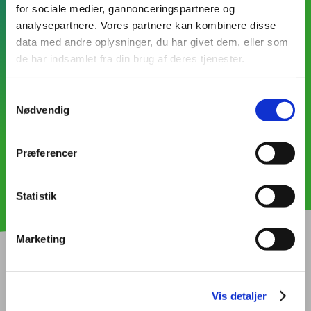
for sociale medier, gannonceringspartnere og
analysepartnere. Vores partnere kan kombinere disse
data med andre oplysninger, du har givet dem, eller som
de har indsamlet fra din brug af deres tjenester.
Samtykkevalg
Jeg accepterer
betingelserne
for Databehandling
Nødvendig
Præferencer
Statistik
Marketing
Til dig med sans for
Vis detaljer