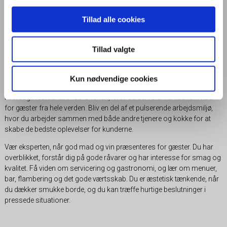
kvalitet og god smag
Tillad alle cookies
SØG OPTAGELSE
Tillad valgte
Kun nødvendige cookies
Fornem tempoet, forventningerne og sanseoplevelserne med en
hverdag i restaurationsbranchen, hvor du serverer fantastisk mad
for gæster fra hele verden. Bliv en del af et pulserende arbejdsmiljø,
hvor du arbejder sammen med både andre tjenere og kokke for at
skabe de bedste oplevelser for kunderne.
Vær eksperten, når god mad og vin præsenteres for gæster. Du har
overblikket, forstår dig på gode råvarer og har interesse for smag og
kvalitet. Få viden om servicering og gastronomi, og lær om menuer,
bar, flambering og det gode værtsskab. Du er æstetisk tænkende, når
du dækker smukke borde, og du kan træffe hurtige beslutninger i
pressede situationer.