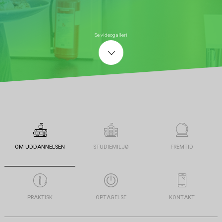
Se videogalleri
OM UDDANNELSEN
STUDIEMILJØ
FREMTID
PRAKTISK
OPTAGELSE
KONTAKT