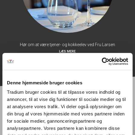
Hør om at være tjener- og kokkeelev ved Fru Larsen
LÆS MERE
Denne hjemmeside bruger cookies
Tradium bruger cookies til at tilpasse vores indhold og
annoncer, til at vise dig funktioner til sociale medier og til
at analysere vores trafik. Vi deler også oplysninger om
Hold dig opdateret om
din brug af vores hjemmeside med vores partnere inden
for sociale medier, gannonceringspartnere og
Tradium
analysepartnere. Vores partnere kan kombinere disse