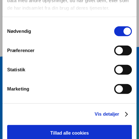
data med andre oplysninger, du har givet dem, eller som
de har indsamlet fra din brug af deres tjenester.
Samtykkevalg
Nødvendig
Præferencer
Statistik
BLIV KONTAKTET
Vil du vide mere?
Marketing
Skriv dit navn og dine
kontaktinformationer, samt eventuel kort
Vis detaljer
besked - så kontakter vi dig.
Tillad alle cookies