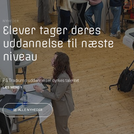
NYHEDER
Elever tager deres
uddannelse til næste
niveau
På Tradiums uddannelser dyrkes talentet
LÆS MERE
SE ALLE NYHEDER