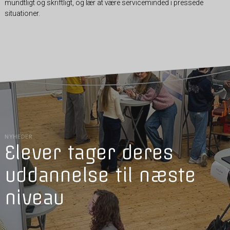
mundtligt og skriftligt, og lær at være serviceminded i pressede
situationer.
NYHEDER
Elever tager deres
uddannelse til næste
niveau