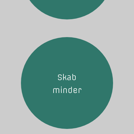
Skab
minder