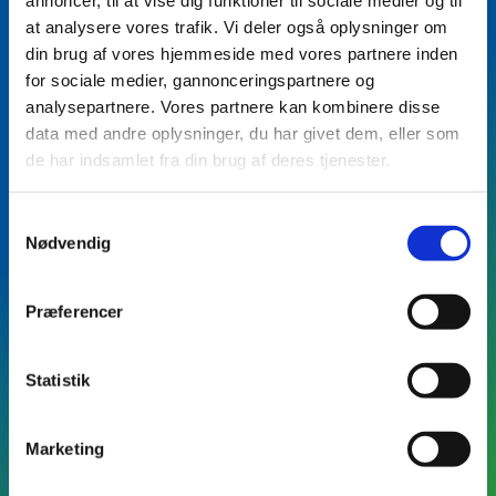
annoncer, til at vise dig funktioner til sociale medier og til
BLIV KONTAKTET
Vil du vide mere?
at analysere vores trafik. Vi deler også oplysninger om
din brug af vores hjemmeside med vores partnere inden
for sociale medier, gannonceringspartnere og
Skriv dit navn og dine
analysepartnere. Vores partnere kan kombinere disse
kontaktinformationer, samt eventuel kort
data med andre oplysninger, du har givet dem, eller som
besked - så kontakter vi dig.
de har indsamlet fra din brug af deres tjenester.
Samtykkevalg
Nødvendig
Præferencer
Statistik
Fødselsdag
Marketing