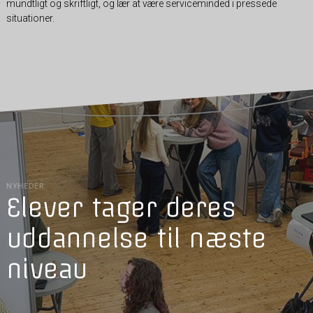
mundtligt og skriftligt, og lær at være serviceminded i pressede
situationer.
NYHEDER
Elever tager deres
uddannelse til næste
niveau