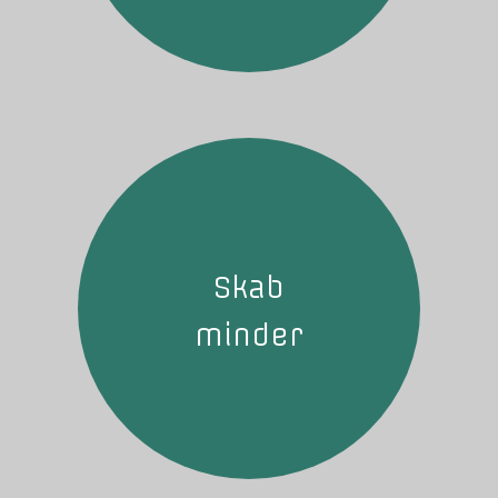
Skab
minder