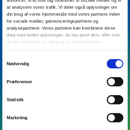
annoncer, til at vise dig funktioner til sociale medier og til
BLIV KONTAKTET
Vil du vide mere?
at analysere vores trafik. Vi deler også oplysninger om
din brug af vores hjemmeside med vores partnere inden
for sociale medier, gannonceringspartnere og
Skriv dit navn og dine
analysepartnere. Vores partnere kan kombinere disse
kontaktinformationer, samt eventuel kort
data med andre oplysninger, du har givet dem, eller som
besked - så kontakter vi dig.
de har indsamlet fra din brug af deres tjenester.
Samtykkevalg
Nødvendig
Præferencer
Statistik
Fødselsdag
Marketing