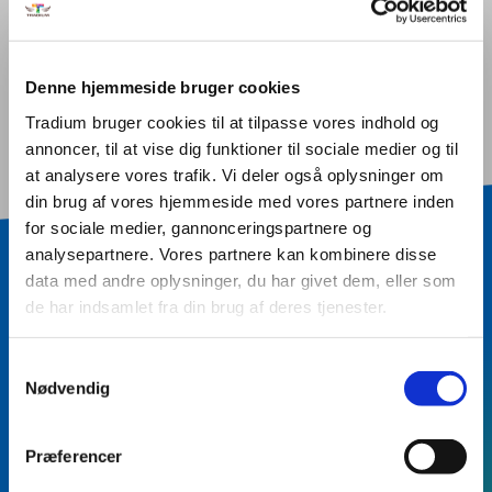
Denne hjemmeside bruger cookies
Tradium bruger cookies til at tilpasse vores indhold og
annoncer, til at vise dig funktioner til sociale medier og til
at analysere vores trafik. Vi deler også oplysninger om
din brug af vores hjemmeside med vores partnere inden
for sociale medier, gannonceringspartnere og
analysepartnere. Vores partnere kan kombinere disse
data med andre oplysninger, du har givet dem, eller som
BLIV KONTAKTET
de har indsamlet fra din brug af deres tjenester.
Vil du vide mere?
Samtykkevalg
Skriv dit navn og dine
Nødvendig
kontaktinformationer, samt eventuel kort
besked - så kontakter vi dig.
Præferencer