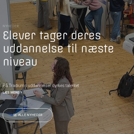
NYHEDER
Elever tager deres
uddannelse til næste
niveau
På Tradiums uddannelser dyrkes talentet
LÆS MERE
SE ALLE NYHEDER