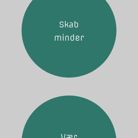
Skab
minder
Vær