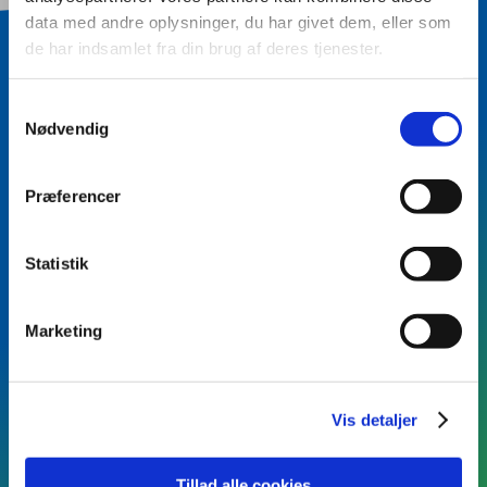
data med andre oplysninger, du har givet dem, eller som
de har indsamlet fra din brug af deres tjenester.
BLIV KONTAKTET
Samtykkevalg
Vil du vide mere?
Nødvendig
Skriv dit navn og dine
Præferencer
kontaktinformationer, samt eventuel kort
besked - så kontakter vi dig.
Statistik
Marketing
Vis detaljer
Fødselsdag
Tillad alle cookies