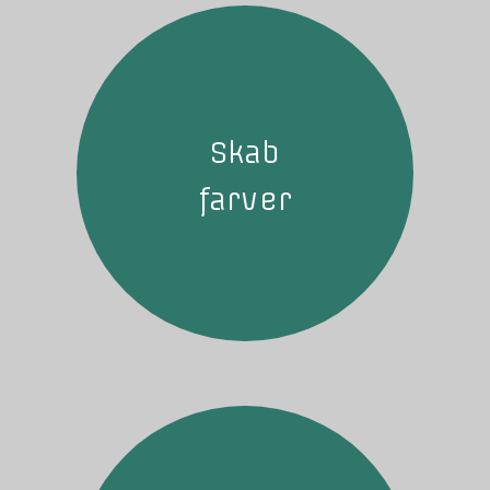
Skab
farver