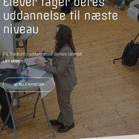
Elever tager deres
uddannelse til næste
niveau
På Tradiums uddannelser dyrkes talentet
LÆS MERE
SE ALLE NYHEDER