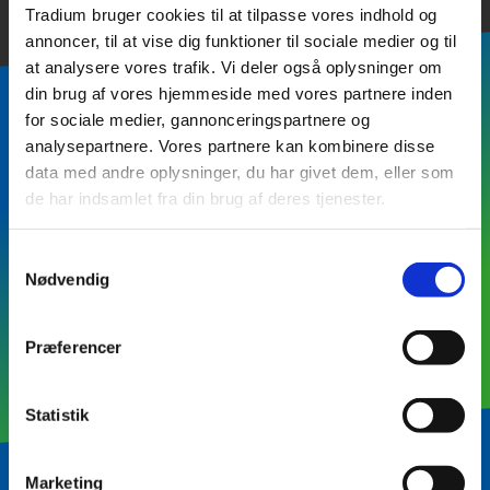
Tradium bruger cookies til at tilpasse vores indhold og
annoncer, til at vise dig funktioner til sociale medier og til
at analysere vores trafik. Vi deler også oplysninger om
din brug af vores hjemmeside med vores partnere inden
for sociale medier, gannonceringspartnere og
analysepartnere. Vores partnere kan kombinere disse
Hold dig opdateret om
data med andre oplysninger, du har givet dem, eller som
transport og logistik
de har indsamlet fra din brug af deres tjenester.
Samtykkevalg
Nødvendig
Præferencer
Statistik
Marketing