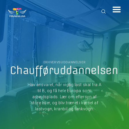
ERHVERVSUDDANNELSER
Chaufføruddannelsen
Hav ansvaret, når vigtig last skal fra A
til B, og få hele Europa som
arbejdsplads. Lær om eftersyn af
store biler, og bliv trænet i kørsel af
lastvogn, kranbil og tankvogn.