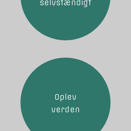
selvstændigt
Oplev
verden