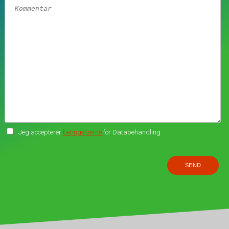
Jeg accepterer
betingelserne
for Databehandling