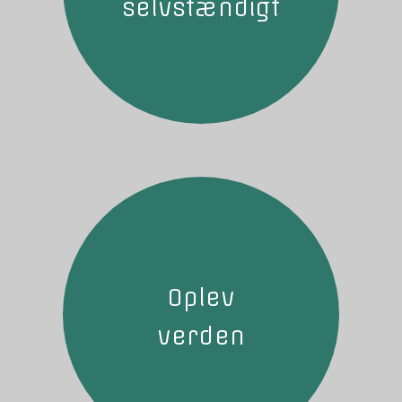
selvstændigt
Oplev
verden