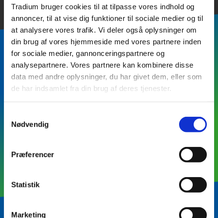
Tradium bruger cookies til at tilpasse vores indhold og
annoncer, til at vise dig funktioner til sociale medier og til
at analysere vores trafik. Vi deler også oplysninger om
din brug af vores hjemmeside med vores partnere inden
for sociale medier, gannonceringspartnere og
analysepartnere. Vores partnere kan kombinere disse
Hold dig opdateret om
data med andre oplysninger, du har givet dem, eller som
transport og logistik
de har indsamlet fra din brug af deres tjenester.
Samtykkevalg
Nødvendig
Præferencer
Statistik
Marketing