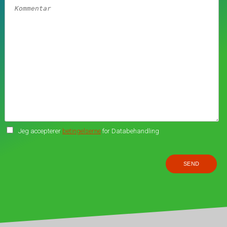
Jeg accepterer
betingelserne
for Databehandling