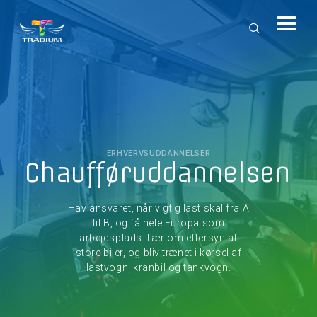
ERHVERVSUDDANNELSER
Chaufføruddannelsen
Hav ansvaret, når vigtig last skal fra A
til B, og få hele Europa som
arbejdsplads. Lær om eftersyn af
store biler, og bliv trænet i kørsel af
lastvogn, kranbil og tankvogn.