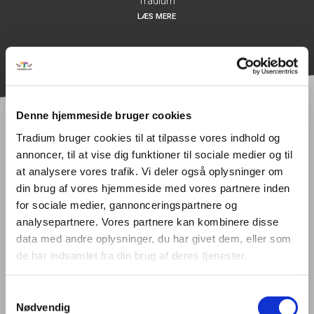
Tradium
LÆS MERE
Denne hjemmeside bruger cookies
Tradium bruger cookies til at tilpasse vores indhold og
Hold dig opdateret om
annoncer, til at vise dig funktioner til sociale medier og til
at analysere vores trafik. Vi deler også oplysninger om
transport og logistik
din brug af vores hjemmeside med vores partnere inden
for sociale medier, gannonceringspartnere og
analysepartnere. Vores partnere kan kombinere disse
data med andre oplysninger, du har givet dem, eller som
de har indsamlet fra din brug af deres tjenester.
Samtykkevalg
Nødvendig