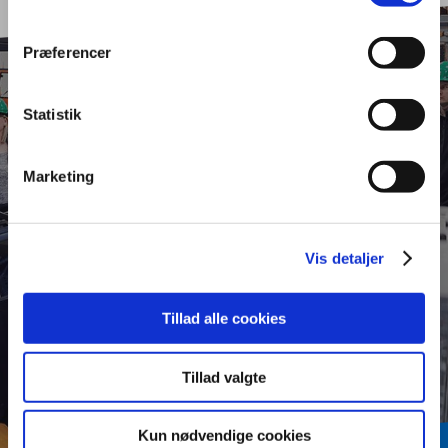
Præferencer
Statistik
Du får en central rolle i
virksomheden som
Marketing
faglært inden for lager
Vis detaljer
og terminal.
Tillad alle cookies
Tillad valgte
Kun nødvendige cookies