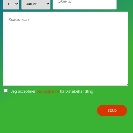
Jeg accepterer
betingelserne
for Databehandling