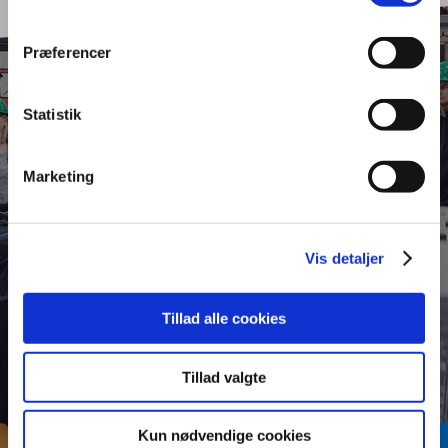
Præferencer
Statistik
Du får en central rolle i
virksomheden som
Marketing
faglært inden for lager
Vis detaljer
og terminal.
Tillad alle cookies
Tillad valgte
Kun nødvendige cookies