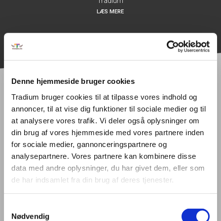
Tradium
LÆS MERE
Denne hjemmeside bruger cookies
Tradium bruger cookies til at tilpasse vores indhold og
Hold dig opdateret om
annoncer, til at vise dig funktioner til sociale medier og til
at analysere vores trafik. Vi deler også oplysninger om
transport og logistik
din brug af vores hjemmeside med vores partnere inden
for sociale medier, gannonceringspartnere og
analysepartnere. Vores partnere kan kombinere disse
data med andre oplysninger, du har givet dem, eller som
de har indsamlet fra din brug af deres tjenester.
Samtykkevalg
Nødvendig