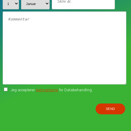
Jeg accepterer
betingelserne
for Databehandling