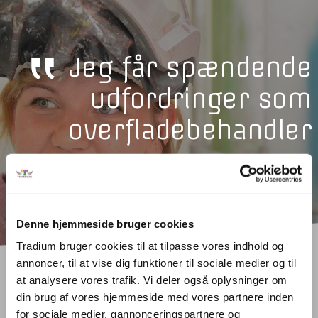
Jeg får spændende
udfordringer som
overfladebehandler
Josefine
/
studerende
Denne hjemmeside bruger cookies
Tradium bruger cookies til at tilpasse vores indhold og
annoncer, til at vise dig funktioner til sociale medier og til
at analysere vores trafik. Vi deler også oplysninger om
din brug af vores hjemmeside med vores partnere inden
Hold dig opdateret om
for sociale medier, gannonceringspartnere og