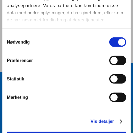
overfladebehandler
analysepartnere. Vores partnere kan kombinere disse
data med andre oplysninger, du har givet dem, eller som
de har indsamlet fra din brug af deres tjenester.
Samtykkevalg
Nødvendig
Præferencer
Statistik
BLIV KONTAKTET
Marketing
Vil du vide mere?
Skriv dit navn og dine
Vis detaljer
kontaktinformationer, samt eventuel kort
besked - så kontakter vi dig.