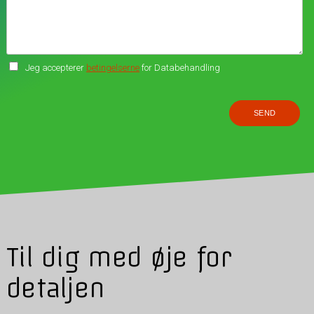
Jeg accepterer
betingelserne
for Databehandling
Til dig med øje for
detaljen